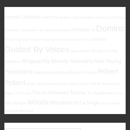
Favoriten
Animal Collective
Ariel Pink
Courtney
Beatles
Chad VanGaalen
Codeine
Domino
Dinosaur Jr
Barnett
Cristobal And The Sea
Damon Albarn
Drag City
Georgia
Elliott Smith
Flaming Lips
Foxygen
Gang Of Four
Guided By Voices
Kevin Morby
Mac
Halma
Low
Mogwai
My Bloody Valentine
Neil Young
DeMarco
Robert
Pavement
Reeperbahnfestival
Robert Forster
Pollard
Sonic Youth
Spoon
Robert Wyatt
Sebadoh
Simon Joyner
The
The Go-Betweens
Tortoise
Ty Segall
Babies
The Drums
White Fence
Woods
Woodsist
Yo La Tengo
Will Oldham
Young Fathers
Young Marble Giants
Suche