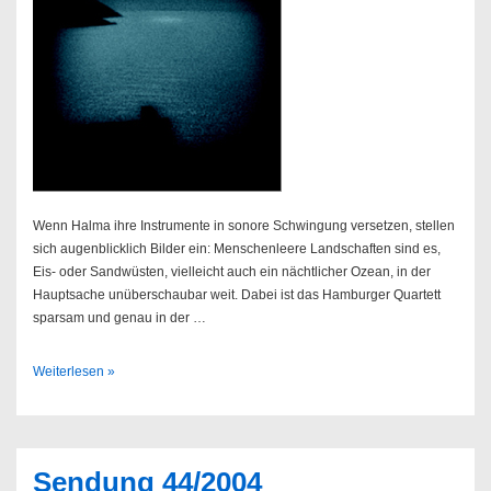
Wenn Halma ihre Instrumente in sonore Schwingung versetzen, stellen
sich augenblicklich Bilder ein: Menschenleere Landschaften sind es,
Eis- oder Sandwüsten, vielleicht auch ein nächtlicher Ozean, in der
Hauptsache unüberschaubar weit. Dabei ist das Hamburger Quartett
sparsam und genau in der …
Halma
Weiterlesen »
–
Back
to
Pascal
Sendung 44/2004