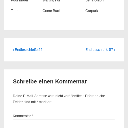
Poor Moon
Waiting For
Bella Union
Teen
Come Back
Carpark
Beitragsnavigation
Previous
Next
‹ Endlosschleife 55
Endlosschleife 57 ›
Post
Post
is
is
Schreibe einen Kommentar
Deine E-Mail-Adresse wird nicht veröffentlicht.
Erforderliche
Felder sind mit
*
markiert
Kommentar
*