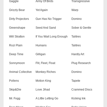
Gaggle
Army Of Birds
Transgressive
Grizzly Bear
Yet Again
Warp
Dirty Projectors
Gun Has No Trigger
Domino
Greenshape
Seed And Sand
Sober & Gentle
Will Stratton
If You Wait Long Enough
Talitres
Rozi Plain
Humans
Talitres
Deep Time
Gilligan
Hardly Art
Sonnymoon
Flit, Fleet, Float
Plug Research
Animal Collective
Monkey Riches
Domino
Pollens
Motion King
Tapete
Skip&Die
Love Jihad
Crammed Discs
Mr. Fogg
A Little Letting Go
Kicking Ink