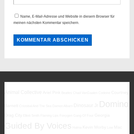
Name, E-Mail-Adresse und Website in diesem Browser für
meinen nächsten Kommentar speichern.
Favoriten
Animal Collective
Ariel Pink
Courtney
Beatles
Chad VanGaalen
Codeine
Domino
Dinosaur Jr
Barnett
Cristobal And The Sea
Damon Albarn
Drag City
Georgia
Elliott Smith
Flaming Lips
Foxygen
Gang Of Four
Guided By Voices
Kevin Morby
Mac
Halma
Low