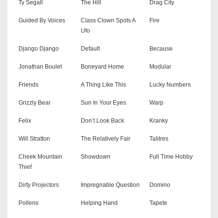
Ty Segall
The Hill
Drag City
Guided By Voices
Class Clown Spots A
Fire
Ufo
Django Django
Default
Because
Jonathan Boulet
Boneyard Home
Modular
Friends
A Thing Like This
Lucky Numbers
Grizzly Bear
Sun In Your Eyes
Warp
Felix
Don’t Look Back
Kranky
Will Stratton
The Relatively Fair
Talitres
Cheek Mountain
Showdown
Full Time Hobby
Thief
Dirty Projectors
Impregnable Question
Domino
Pollens
Helping Hand
Tapete