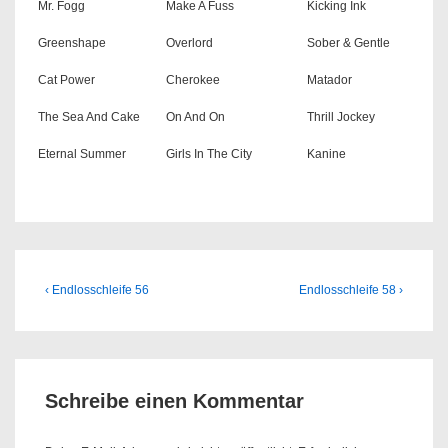
Mr. Fogg
Make A Fuss
Kicking Ink
Greenshape
Overlord
Sober & Gentle
Cat Power
Cherokee
Matador
The Sea And Cake
On And On
Thrill Jockey
Eternal Summer
Girls In The City
Kanine
Beitragsnavigation
Previous
Next
‹ Endlosschleife 56
Endlosschleife 58 ›
Post
Post
is
is
Schreibe einen Kommentar