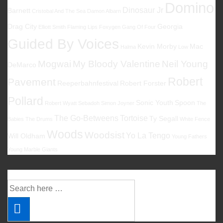
Domino
Dinosaur Jr
Barnett
Cristobal And The Sea
Damon Albarn
Drag City
Georgia
Elliott Smith
Flaming Lips
Foxygen
Gang Of Four
Guided By Voices
Kevin Morby
Mac
Halma
Low
Mogwai
My Bloody Valentine
Neil Young
DeMarco
Robert
Pavement
Reeperbahnfestival
Robert Forster
Pollard
Sonic Youth
Spoon
Robert Wyatt
Sebadoh
Simon Joyner
The
The Go-Betweens
Tortoise
Ty Segall
Babies
The Drums
White Fence
Woods
Woodsist
Yo La Tengo
Will Oldham
Young Fathers
Young Marble Giants
Suche
Suche
nach: