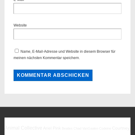
Website
Name, E-Mail-Adresse und Website in diesem Browser für
meinen nächsten Kommentar speichern.
Favoriten
Animal Collective
Ariel Pink
Courtney
Beatles
Chad VanGaalen
Codeine