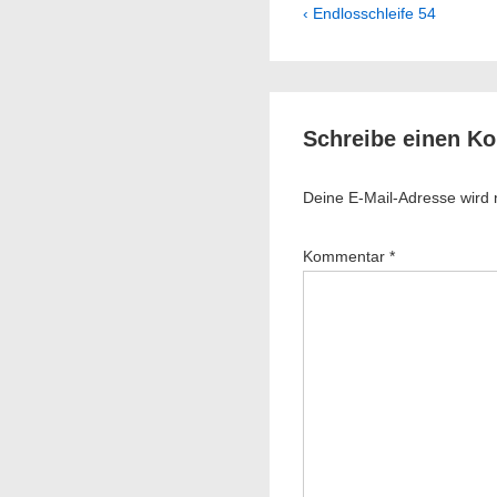
Beitragsnavig
Previous
‹ Endlosschleife 54
Post
is
Schreibe einen K
Deine E-Mail-Adresse wird ni
Kommentar
*