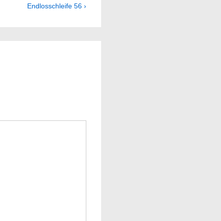
Next
Endlosschleife 56 ›
Post
is