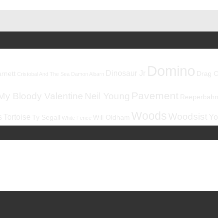
Domino
Dinosaur Jr
rnett
Drag C
Cristobal And The Sea
Damon Albarn
Pavement
My Bloody Valentine
Neil Young
Reeperbahnf
Woods
Woodsist
s
Tortoise
Yo
Ty Segall
Will Oldham
White Fence