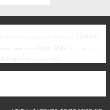
Guided
ity
Georgia
Elliott Smith
Flaming Lips
Foxygen
Gang Of Four
Robert Pollard
estival
Robert Forster
Robert Wyatt
Sebadoh
 La Tengo
Young Fathers
Young Marble Giants