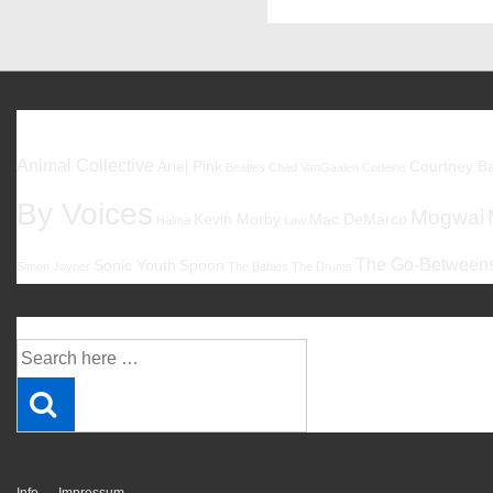
Favoriten
Animal Collective
Ariel Pink
Courtney Ba
Beatles
Chad VanGaalen
Codeine
By Voices
Mogwai
Kevin Morby
Mac DeMarco
Halma
Low
The Go-Between
Sonic Youth
Spoon
Simon Joyner
The Babies
The Drums
Suche
Suche
nach: