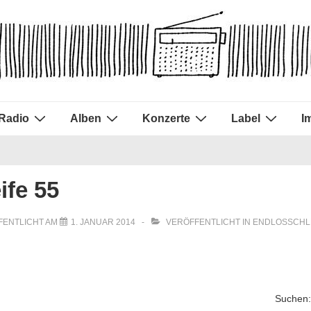
Radio
Alben
Konzerte
Label
I
ife 55
FENTLICHT AM
1. JANUAR 2014
VERÖFFENTLICHT IN
ENDLOSSCHL
Suchen: