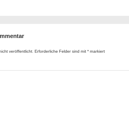
ation
ommentar
cht veröffentlicht.
Erforderliche Felder sind mit
*
markiert