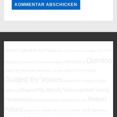
Favoriten
Animal Collective
Ariel Pink
Courtney
Beatles
Chad VanGaalen
Codeine
Domino
Dinosaur Jr
Barnett
Cristobal And The Sea
Damon Albarn
Drag City
Georgia
Elliott Smith
Flaming Lips
Foxygen
Gang Of Four
Guided By Voices
Kevin Morby
Mac
Halma
Low
Mogwai
My Bloody Valentine
Neil Young
DeMarco
Robert
Pavement
Reeperbahnfestival
Robert Forster
Pollard
Sonic Youth
Spoon
Robert Wyatt
Sebadoh
Simon Joyner
The