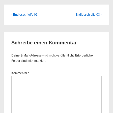
Beitragsnavigation
Previous
Next
‹ Endlosschleife 01
Endlosschleife 03 ›
Post
Post
is
is
Schreibe einen Kommentar
Deine E-Mail-Adresse wird nicht veröffentlicht.
Erforderliche
Felder sind mit
*
markiert
Kommentar
*