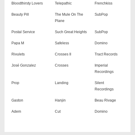
Bloodthirsty Lovers
Telepathic
Frenchkiss
Beauty Pill
The Mule On The
SubPop
Plane
Postal Service
Such Great Heights
SubPop
Papa M
Safeless
Domino
Rivulets
Crosses II
Tract Records
José Gonzalez
Crosses
Imperial
Recordings
Prop
Landing
Silent
Recordings
Gaston
Hanjin
Beau Rivage
Adem
Cut
Domino