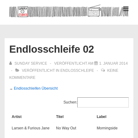
↓
Zum
MEN
Inhalt
Hauptnavigation
Endlosschleife 02
SUNDAY SERVICE
VERÖFFENTLICHT AM
1. JANUAR 2014
VERÖFFENTLICHT IN
ENDLOSSCHLEIFE
KEINE
KOMMENTARE
→
Endlosschleifen Übersicht
Suchen:
Artist
Titel
Label
Larsen & Furious Jane
No Way Out
Morningside