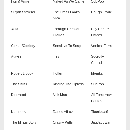
Iron & Wine
Naked As We Came
SubPop
Sufjan Stevens
The Dress Looks
Rough Trade
Nice
Xela
Through Crimson
City Centre
Clouds
Offices
Corker/Conboy
Sensitive To Soap
Vertical Form
Atavin
This
Secretly
Canadian
Robert Lippok
Holler
Monika
The Shins
Kissing The Lipless
SubPop
Deerhoof
Milk Man
All Tomorrow
Parties
Numbers
Dance Attack
Tigerbeat6
The Minus Story
Gravity Pulls
JagJaguwar