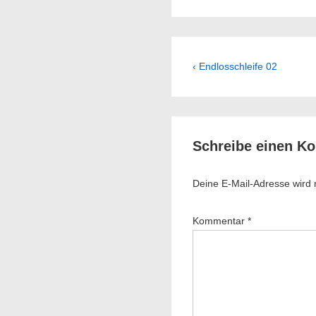
Beitragsnavig
Previous
‹ Endlosschleife 02
Post
is
Schreibe einen K
Deine E-Mail-Adresse wird ni
Kommentar
*