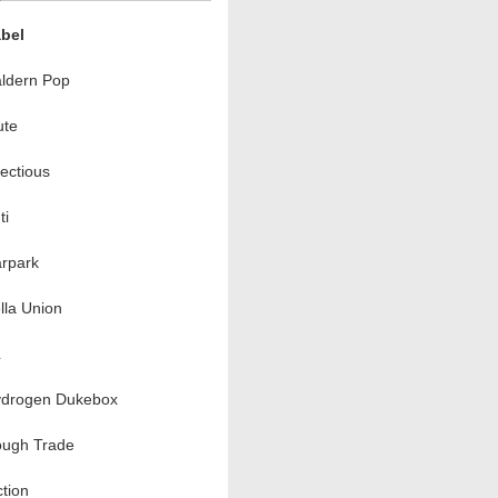
bel
ldern Pop
te
fectious
ti
rpark
lla Union
L
drogen Dukebox
ugh Trade
ction