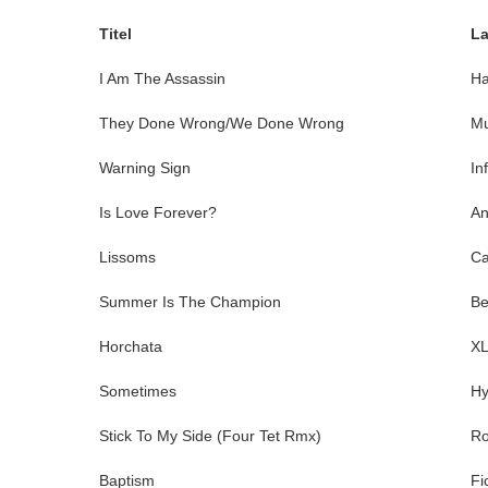
Titel
La
I Am The Assassin
Ha
They Done Wrong/We Done Wrong
Mu
Warning Sign
In
Is Love Forever?
An
Lissoms
Ca
Summer Is The Champion
Be
Horchata
X
Sometimes
Hy
Stick To My Side (Four Tet Rmx)
Ro
Baptism
Fi