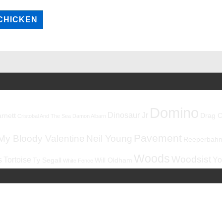
Domino
Dinosaur Jr
rnett
Drag C
Cristobal And The Sea
Damon Albarn
Pavement
My Bloody Valentine
Neil Young
Reeperbahnf
Woods
Woodsist
s
Tortoise
Yo
Ty Segall
Will Oldham
White Fence