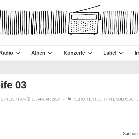
Radio
Alben
Konzerte
Label
I
ife 03
FENTLICHT AM
1. JANUAR 2014
VERÖFFENTLICHT IN
ENDLOSSCHL
Suchen: