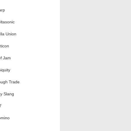
rp
ltasonic
lla Union
ticon
f Jam
iquity
ugh Trade
ty Slang
7
mino