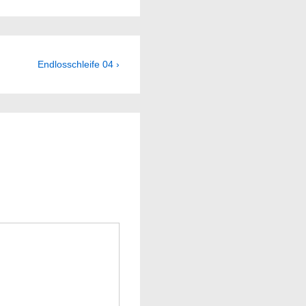
Next
Endlosschleife 04 ›
Post
is