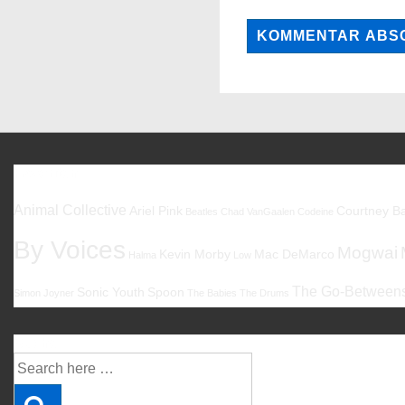
Favoriten
Animal Collective
Ariel Pink
Courtney Ba
Beatles
Chad VanGaalen
Codeine
By Voices
Mogwai
Kevin Morby
Mac DeMarco
Halma
Low
The Go-Between
Sonic Youth
Spoon
Simon Joyner
The Babies
The Drums
Suche
Suche
nach: