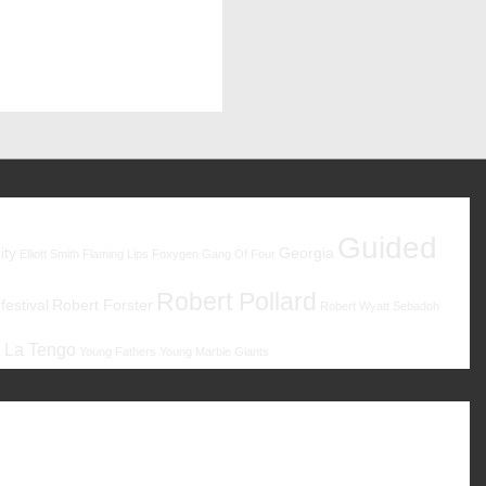
Guided
ity
Georgia
Elliott Smith
Flaming Lips
Foxygen
Gang Of Four
Robert Pollard
estival
Robert Forster
Robert Wyatt
Sebadoh
 La Tengo
Young Fathers
Young Marble Giants