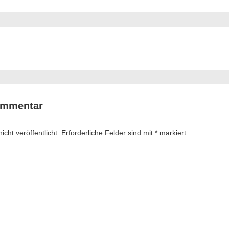
ation
ommentar
cht veröffentlicht.
Erforderliche Felder sind mit
*
markiert