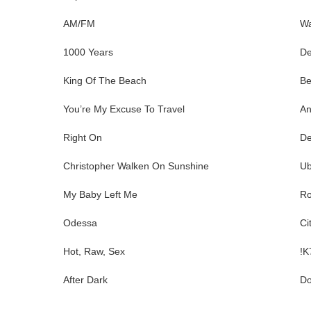
AM/FM
Wa
1000 Years
De
King Of The Beach
Be
You’re My Excuse To Travel
An
Right On
De
Christopher Walken On Sunshine
Ub
My Baby Left Me
Ro
Odessa
Ci
Hot, Raw, Sex
!K
After Dark
Do