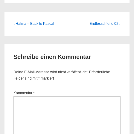
Beitragsnavigation
Previous
Next
‹ Halma – Back to Pascal
Endlosschleife 02 ›
Post
Post
is
is
Schreibe einen Kommentar
Deine E-Mail-Adresse wird nicht veröffentlicht.
Erforderliche
Felder sind mit
*
markiert
Kommentar
*