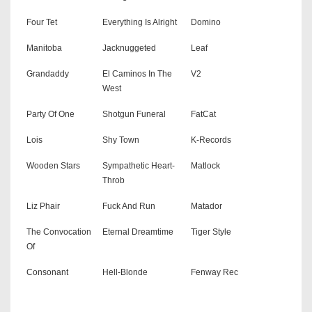
Four Tet
Everything Is Alright
Domino
Manitoba
Jacknuggeted
Leaf
Grandaddy
El Caminos In The
V2
West
Party Of One
Shotgun Funeral
FatCat
Lois
Shy Town
K-Records
Wooden Stars
Sympathetic Heart-
Matlock
Throb
Liz Phair
Fuck And Run
Matador
The Convocation
Eternal Dreamtime
Tiger Style
Of
Consonant
Hell-Blonde
Fenway Rec