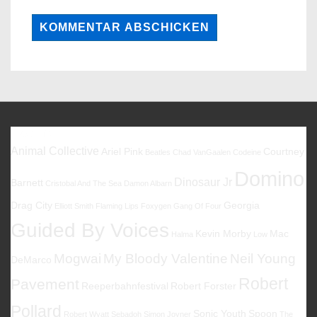
Favoriten
Animal Collective
Ariel Pink
Courtney
Beatles
Chad VanGaalen
Codeine
Domino
Dinosaur Jr
Barnett
Cristobal And The Sea
Damon Albarn
Drag City
Georgia
Elliott Smith
Flaming Lips
Foxygen
Gang Of Four
Guided By Voices
Kevin Morby
Mac
Halma
Low
Mogwai
My Bloody Valentine
Neil Young
DeMarco
Robert
Pavement
Reeperbahnfestival
Robert Forster
Pollard
Sonic Youth
Spoon
Robert Wyatt
Sebadoh
Simon Joyner
The