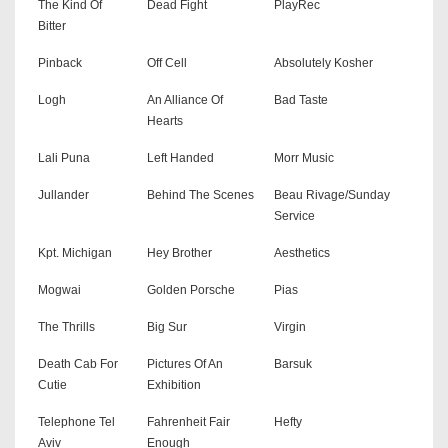
The Kind Of
Dead Fight
PlayRec
Bitter
Pinback
Off Cell
Absolutely Kosher
Logh
An Alliance Of
Bad Taste
Hearts
Lali Puna
Left Handed
Morr Music
Jullander
Behind The Scenes
Beau Rivage/Sunday
Service
Kpt. Michigan
Hey Brother
Aesthetics
Mogwai
Golden Porsche
Pias
The Thrills
Big Sur
Virgin
Death Cab For
Pictures Of An
Barsuk
Cutie
Exhibition
Telephone Tel
Fahrenheit Fair
Hefty
Aviv
Enough