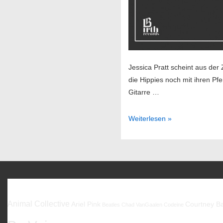
Jessica Pratt scheint aus der 
die Hippies noch mit ihren P
Gitarre …
Jessica
Weiterlesen »
Pratt
–
Jessica
Pratt
Favoriten
Animal Collective
Ariel Pink
Courtney Ba
Beatles
Chad VanGaalen
Codeine