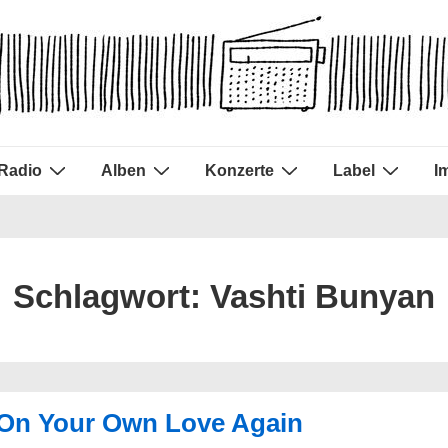
Radio
Alben
Konzerte
Label
I
Schlagwort:
Vashti Bunyan
– On Your Own Love Again