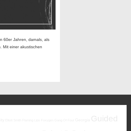
en 60er Jahren, damals, als
 Mit einer akustischen
Guided
ity
Georgia
Elliott Smith
Flaming Lips
Foxygen
Gang Of Four