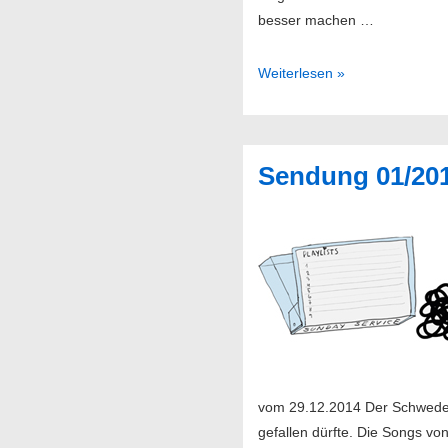
besser machen …
Jessica
Weiterlesen »
Pratt
–
On
Sendung 01/20
Your
Own
Love
Again
vom 29.12.2014 Der Schwede 
gefallen dürfte. Die Songs vo