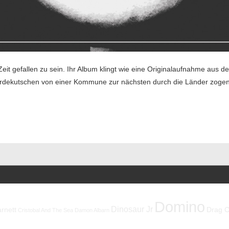
Zeit gefallen zu sein. Ihr Album klingt wie eine Originalaufnahme aus d
ferdekutschen von einer Kommune zur nächsten durch die Länder zogen.
Domino
Dinosaur Jr
rnett
Drag C
Cristobal And The Sea
Damon Albarn