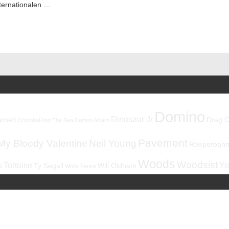
ternationalen …
Domino
Dinosaur Jr
rnett
Drag C
Cristobal And The Sea
Damon Albarn
Pavement
My Bloody Valentine
Neil Young
Reeperbahnf
Woods
Woodsist
s
Tortoise
Yo
Ty Segall
Will Oldham
White Fence