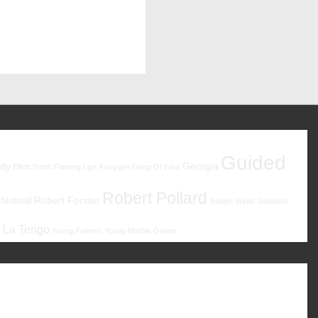
Guided
ity
Georgia
Elliott Smith
Flaming Lips
Foxygen
Gang Of Four
Robert Pollard
estival
Robert Forster
Robert Wyatt
Sebadoh
 La Tengo
Young Fathers
Young Marble Giants