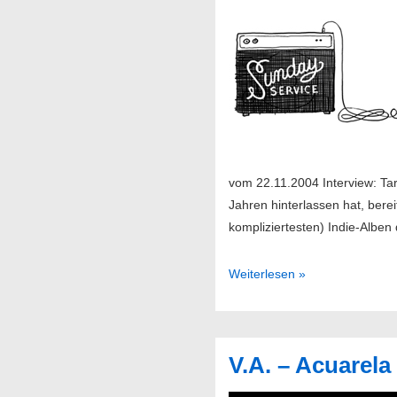
vom 22.11.2004 Interview: Tara
Jahren hinterlassen hat, berei
kompliziertesten) Indie-Alben
Sendung
Weiterlesen »
47/2004
V.A. – Acuarel