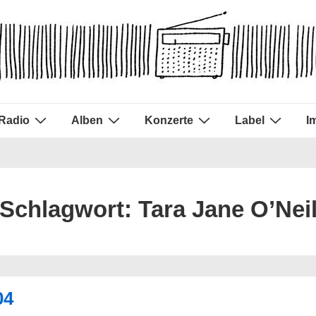
Radio
Alben
Konzerte
Label
I
Schlagwort:
Tara Jane O’Nei
04