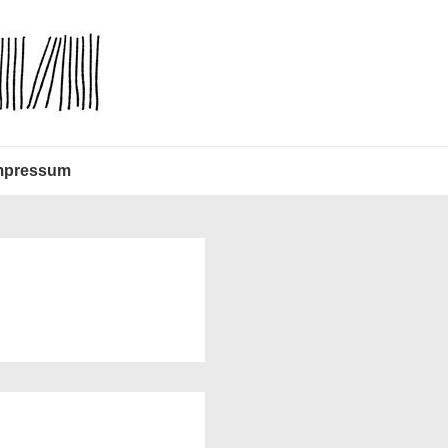
mpressum
l