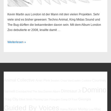
Kevin Martin aus London ist der Mann mit den vielen Projekten. Sehr
viele sind es bisher gewesen: Techno Animal, King Midas Sound und
The Bug dürften die bekanntesten davon sein. Mit dem Album London
Zoo debutierte er 2008, knallte damit …
The
Weiterlesen »
Bug
–
Angels
&
Devils
Favoriten
Animal Collective
Ariel Pink
Courtney
Beatles
Chad VanGaalen
Codeine
Domino
Dinosaur Jr
Barnett
Cristobal And The Sea
Damon Albarn
Drag City
Georgia
Elliott Smith
Flaming Lips
Foxygen
Gang Of Four
Guided By Voices
Kevin Morby
Mac
Halma
Low