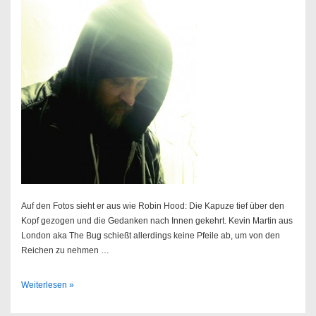
Auf den Fotos sieht er aus wie Robin Hood: Die Kapuze tief über den
Kopf gezogen und die Gedanken nach Innen gekehrt. Kevin Martin aus
London aka The Bug schießt allerdings keine Pfeile ab, um von den
Reichen zu nehmen …
The
Weiterlesen »
Bug
//