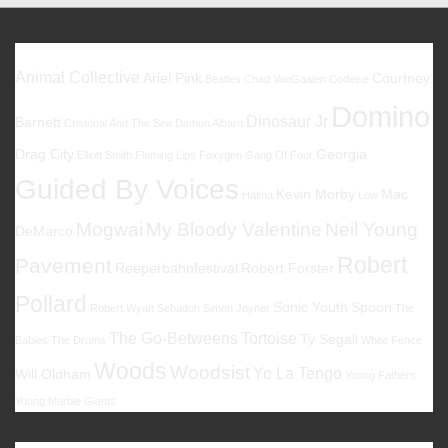
Favoriten
Animal Collective
Ariel Pink
Courtney
Beatles
Chad VanGaalen
Codeine
Domino
Dinosaur Jr
Barnett
Cristobal And The Sea
Damon Albarn
Drag City
Georgia
Elliott Smith
Flaming Lips
Foxygen
Gang Of Four
Guided By Voices
Kevin Morby
Mac
Halma
Low
Mogwai
My Bloody Valentine
Neil Young
DeMarco
Robert
Pavement
Reeperbahnfestival
Robert Forster
Pollard
Sonic Youth
Spoon
Robert Wyatt
Sebadoh
Simon Joyner
The
The Go-Betweens
Tortoise
Ty Segall
Babies
The Drums
White Fence
Woods
Woodsist
Yo La Tengo
Will Oldham
Young Fathers
Young Marble Giants