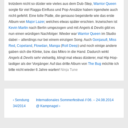
trotzdem nicht so düster wie vieles aus dem Dub-Step,
Warrior Queen
sorgte für viel Ragga-Einfluss und Pop-Ansätze haben irgendwie auch
nicht gefehlt. Eine tolle Platte, die genauso begeisterte wie das erste
Album von
Major Lazer
, welches etwas später erschien. Inzwischen ist
Kevin Martin
nach Berlin umgezogen und mit
Angels & Devils
gibt es
nun einen würdigen Nachfolger. Wieder war
Warrior Queen
im Studio
dabei – allerdings nur bei einem einzigen Song. Auch
Gonjasufi
,
Miss
Red
,
Copeland
,
Flowdan
,
Manga
(
Roll Deep
) und noch einige andere
gaben sich die Klinke, bzw. das Mikro in die Hand. Dadurch wirkt
Angels & Devils
sehr vielseitig, klingt mal etwas düsterer, mal Hip Hop-
lastiger als der Vorgänger. Auf das dritte Album von
The Bug
möchte ich
bitte nicht wieder 6 Jahre warten!
Ninja Tune
Beitragsnavigation
Previous
Next
‹ Sendung
Internationales Sommerfestival // 06. – 24.08.2014
Post
Post
34/2014
@ Kampnagel ›
is
is