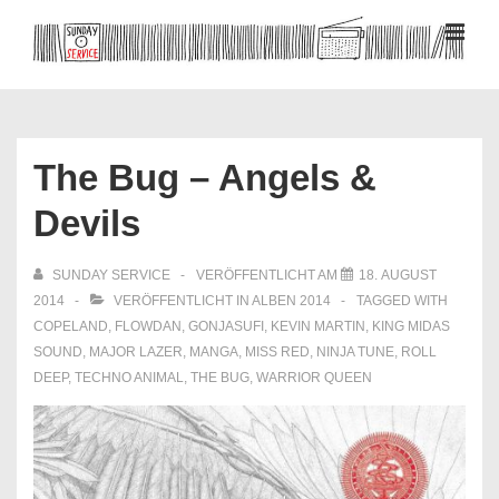
↓
Zum
MEN
Inhalt
Hauptnavigation
The Bug – Angels &
Devils
SUNDAY SERVICE
VERÖFFENTLICHT AM
18. AUGUST
2014
VERÖFFENTLICHT IN
ALBEN 2014
TAGGED WITH
COPELAND
,
FLOWDAN
,
GONJASUFI
,
KEVIN MARTIN
,
KING MIDAS
SOUND
,
MAJOR LAZER
,
MANGA
,
MISS RED
,
NINJA TUNE
,
ROLL
DEEP
,
TECHNO ANIMAL
,
THE BUG
,
WARRIOR QUEEN