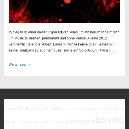
Ty Segall ist einer dieser Hyperaktiven. Alles um ihn herum scheint sich
um Musik zu drehen, permanent und ohne Pause. Alleine 2012
veröffentlichte er drei Alben: Eines mit White Fence (Hair), eines mit
seiner Tourband (Slaughterhouse) sowie ein Solo-Album (Twins). …
Ty
Weiterlesen »
Segall
–
Manipulator
Favoriten
Animal Collective
Ariel Pink
Courtney
Beatles
Chad VanGaalen
Codeine
Domino
Dinosaur Jr
Barnett
Cristobal And The Sea
Damon Albarn