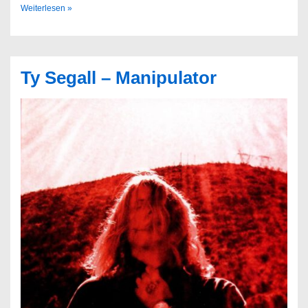
Slug
Weiterlesen »
–
Ripe
Ty Segall – Manipulator