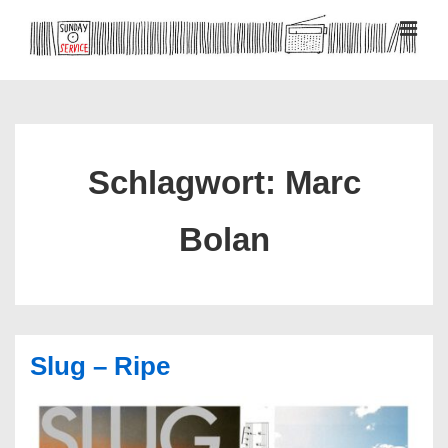
↓
Zum
MEN
Inhalt
Hauptnavigation
Schlagwort:
Marc
Bolan
Slug – Ripe