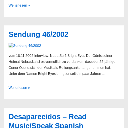
Sendung
Weiterlesen »
40/2003
Sendung 46/2002
vom 18.11.2002 Interview: Nada Surf, Bright Eyes Der Ödnis seiner
Heimat Nebraska ist es vermutlich zu verdanken, dass der 22-jährige
Conor Oberst sich der Musik als Rettungsanker angenommen hat.
Unter dem Namen Bright Eyes bringt er seit ein paar Jahren …
Sendung
Weiterlesen »
46/2002
Desaparecidos – Read
Music/Speak Spanish