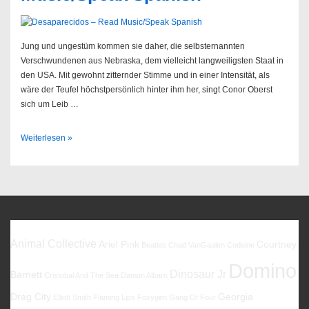
Jung und ungestüm kommen sie daher, die selbsternannten
Verschwundenen aus Nebraska, dem vielleicht langweiligsten Staat in
den USA. Mit gewohnt zitternder Stimme und in einer Intensität, als
wäre der Teufel höchstpersönlich hinter ihm her, singt Conor Oberst
sich um Leib …
Desaparecidos
Weiterlesen »
–
Read
Music/Speak
Spanish
Favoriten
Animal Collective
Ariel Pink
Courtney
Beatles
Chad VanGaalen
Codeine
Domino
Dinosaur Jr
Barnett
Cristobal And The Sea
Damon Albarn
Drag City
Georgia
Elliott Smith
Flaming Lips
Foxygen
Gang Of Four