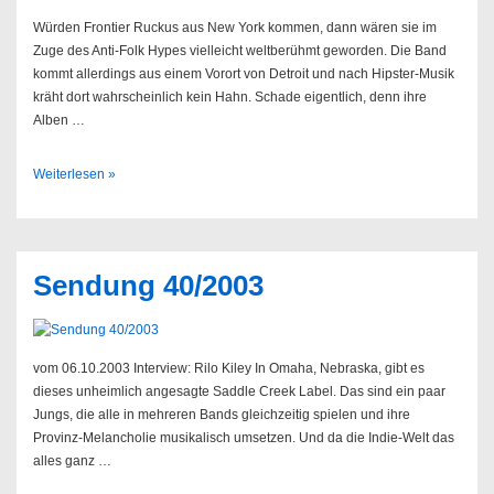
Würden Frontier Ruckus aus New York kommen, dann wären sie im
Zuge des Anti-Folk Hypes vielleicht weltberühmt geworden. Die Band
kommt allerdings aus einem Vorort von Detroit und nach Hipster-Musik
kräht dort wahrscheinlich kein Hahn. Schade eigentlich, denn ihre
Alben …
Frontier
Weiterlesen »
Ruckus
//
27.02.2015
@
Sendung 40/2003
Hasenschaukel
vom 06.10.2003 Interview: Rilo Kiley In Omaha, Nebraska, gibt es
dieses unheimlich angesagte Saddle Creek Label. Das sind ein paar
Jungs, die alle in mehreren Bands gleichzeitig spielen und ihre
Provinz-Melancholie musikalisch umsetzen. Und da die Indie-Welt das
alles ganz …