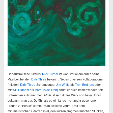
Der australische Gitarrist
Mick Turner
ist wohl vor allem durch seine
Mitarbeit bei den
Dirty Three
bekannt. Neben diversen Kollaborationen
(mit dem
Dirty Three
-Schlagzeuger
Jim White
als
Tren Brothers
oder
mit
Will Oldham
als
Marquis de Tren
) findet er auch immer wieder Zeit,
Solo-Alben aufzunehmen.
Moth
ist sein drittes Werk und beim Hören
bekommt man das Gefühl, als ob ein lange nicht mehr gesehener
Freund zu Besuch kommt. Man ist sofort vertraut mit dem
minimalistischen Gitarrenspiel, den kurzen, fragmentarischen Stücken,