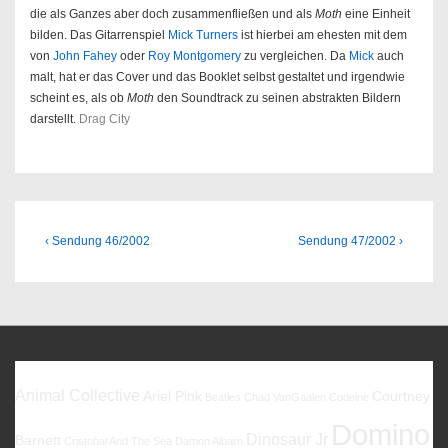
die als Ganzes aber doch zusammenfließen und als
Moth
eine Einheit
bilden. Das Gitarrenspiel
Mick Turners
ist hierbei am ehesten mit dem
von
John Fahey
oder
Roy Montgomery
zu vergleichen. Da
Mick
auch
malt, hat er das Cover und das Booklet selbst gestaltet und irgendwie
scheint es, als ob
Moth
den Soundtrack zu seinen abstrakten Bildern
darstellt.
Drag City
Beitragsnavigation
Previous
Next
‹ Sendung 46/2002
Sendung 47/2002 ›
Post
Post
is
is
Favoriten
Animal Collective
Ariel Pink
Courtney
Beatles
Chad VanGaalen
Codeine
Domino
Dinosaur Jr
Barnett
Cristobal And The Sea
Damon Albarn