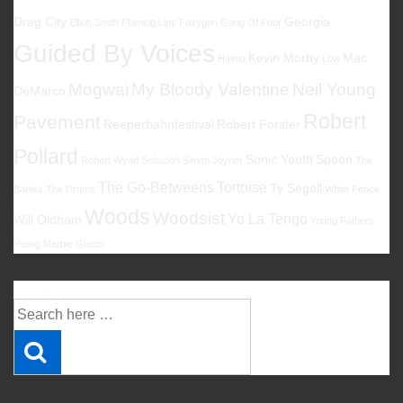
Drag City
Georgia
Elliott Smith
Flaming Lips
Foxygen
Gang Of Four
Guided By Voices
Kevin Morby
Mac
Halma
Low
Mogwai
My Bloody Valentine
Neil Young
DeMarco
Robert
Pavement
Reeperbahnfestival
Robert Forster
Pollard
Sonic Youth
Spoon
Robert Wyatt
Sebadoh
Simon Joyner
The
The Go-Betweens
Tortoise
Ty Segall
Babies
The Drums
White Fence
Woods
Woodsist
Yo La Tengo
Will Oldham
Young Fathers
Young Marble Giants
Suche
Suche
nach: