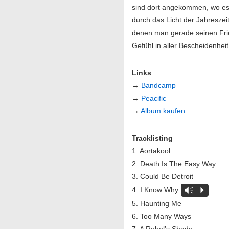
sind dort angekommen, wo es 
durch das Licht der Jahreszei
denen man gerade seinen Frie
Gefühl in aller Bescheidenhei
Links
→
Bandcamp
→
Peacific
→
Album kaufen
Tracklisting
1. Aortakool
2. Death Is The Easy Way
3. Could Be Detroit
4. I Know Why
Vm
P
5. Haunting Me
6. Too Many Ways