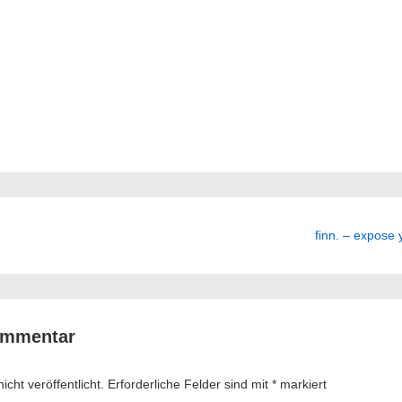
ation
Next
finn. – expose 
Post
is
ommentar
cht veröffentlicht.
Erforderliche Felder sind mit
*
markiert