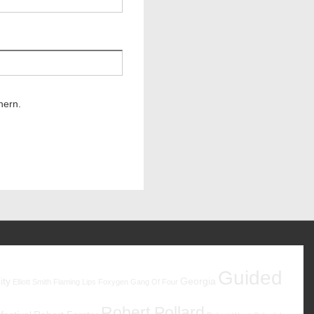
hern.
Guided
ity
Georgia
Elliott Smith
Flaming Lips
Foxygen
Gang Of Four
Robert Pollard