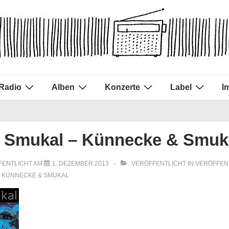
Radio
Alben
Konzerte
Label
I
 Smukal – Künnecke & Smuk
FENTLICHT AM
1. DEZEMBER 2013
VERÖFFENTLICHT IN
VERÖFFEN
H
KÜNNECKE & SMUKAL