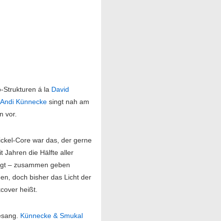
Strukturen á la
David
.
Andi Künnecke
singt nah am
n vor.
ickel-Core war das, der gerne
it Jahren die Hälfte aller
iligt – zusammen geben
, doch bisher das Licht der
kcover heißt.
Gesang.
Künnecke & Smukal