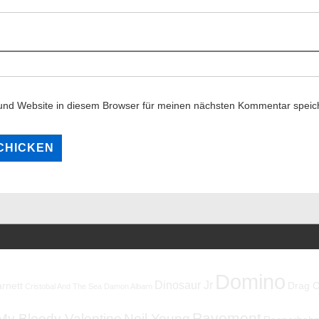
und Website in diesem Browser für meinen nächsten Kommentar speic
Domino
Dinosaur Jr
rnett
Drag C
Cristobal And The Sea
Damon Albarn
Pavement
My Bloody Valentine
Neil Young