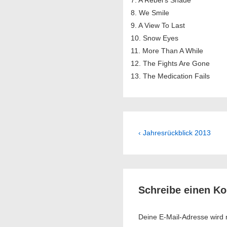
7. A Rebel’s Shade
8. We Smile
9. A View To Last
10. Snow Eyes
11. More Than A While
12. The Fights Are Gone
13. The Medication Fails
Beitragsnavig
Previous
‹ Jahresrückblick 2013
Post
is
Schreibe einen K
Deine E-Mail-Adresse wird ni