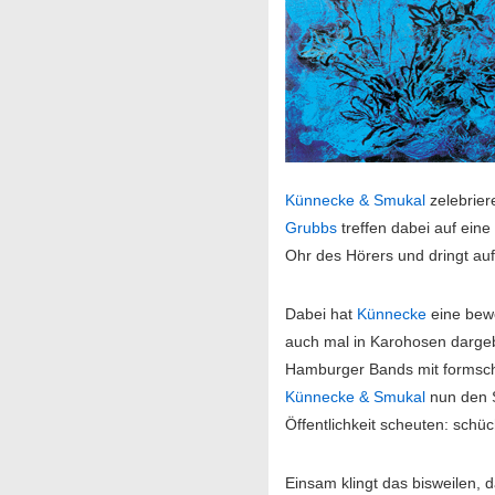
Künnecke & Smukal
zelebrie
Grubbs
treffen dabei auf ein
Ohr des Hörers und dringt au
Dabei hat
Künnecke
eine bew
auch mal in Karohosen dargeb
Hamburger Bands mit formschö
Künnecke & Smukal
nun den S
Öffentlichkeit scheuten: schü
Einsam klingt das bisweilen,