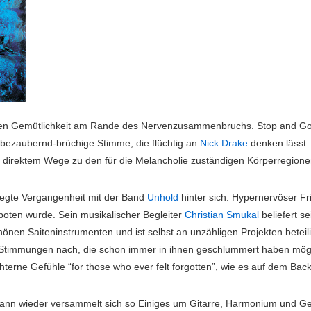
ren Gemütlichkeit am Rande des Nervenzusammenbruchs. Stop and Go-
e bezaubernd-brüchige Stimme, die flüchtig an
Nick Drake
denken lässt
f direktem Wege zu den für die Melancholie zuständigen Körperregione
egte Vergangenheit mit der Band
Unhold
hinter sich: Hypernervöser Fr
oten wurde. Sein musikalischer Begleiter
Christian Smukal
beliefert se
nen Saiteninstrumenten und ist selbst an unzähligen Projekten bete
timmungen nach, die schon immer in ihnen geschlummert haben mögen
chterne Gefühle “for those who ever felt forgotten”, wie es auf dem Bac
 dann wieder versammelt sich so Einiges um Gitarre, Harmonium und 