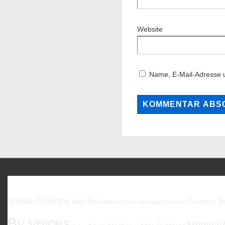
Website
Name, E-Mail-Adresse 
Favoriten
Animal Collective
Ariel Pink
Courtney Ba
Beatles
Chad VanGaalen
Codeine
By Voices
Mogwai