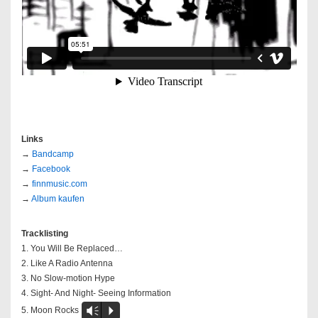
Links
→
Bandcamp
→
Facebook
→
finnmusic.com
→
Album kaufen
Tracklisting
1. You Will Be Replaced…
2. Like A Radio Antenna
3. No Slow-motion Hype
4. Sight- And Night- Seeing Information
5. Moon Rocks
Vm
P