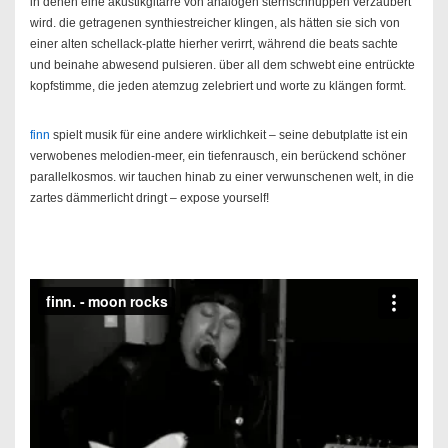
in denen eine akustikgitarre von analogen sternschnuppen verzaubert
wird. die getragenen synthiestreicher klingen, als hätten sie sich von
einer alten schellack-platte hierher verirrt, während die beats sachte
und beinahe abwesend pulsieren. über all dem schwebt eine entrückte
kopfstimme, die jeden atemzug zelebriert und worte zu klängen formt.
finn
spielt musik für eine andere wirklichkeit – seine debutplatte ist ein
verwobenes melodien-meer, ein tiefenrausch, ein berückend schöner
parallelkosmos. wir tauchen hinab zu einer verwunschenen welt, in die
zartes dämmerlicht dringt – expose yourself!