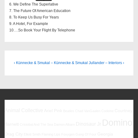
6. We Define The Superlative
7. The Future Of American Education
8. To Keep Us Busy For Years
9. A Hotel, For Example
10….So Book Your Flight By Telephone
Beitragsnavigation
Previous
Next
‹ Künnecke & Smukal – Künnecke & Smukal
Jullander – Interiors ›
Post
Post
is
is
Favoriten
Animal Collective
Ariel Pink
Courtney
Beatles
Chad VanGaalen
Codeine
Domino
Dinosaur Jr
Barnett
Cristobal And The Sea
Damon Albarn
Drag City
Georgia
Elliott Smith
Flaming Lips
Foxygen
Gang Of Four