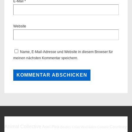
E-Mail
*
Website
Name, E-Mail-Adresse und Website in diesem Browser für
meinen nächsten Kommentar speichern.
Favoriten
Animal Collective
Ariel Pink
Courtney
Beatles
Chad VanGaalen
Codeine