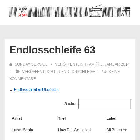
↓
Zum
MEN
Inhalt
Hauptnavigation
Endlosschleife 63
SUNDAY SERVICE
VERÖFFENTLICHT AM
1. JANUAR 2014
VERÖFFENTLICHT IN
ENDLOSSCHLEIFE
KEINE
KOMMENTARE
→
Endlosschleifen Übersicht
Suchen:
Artist
Titel
Label
Lucas Sapio
How Did We Lose It
Ali Buma Ye