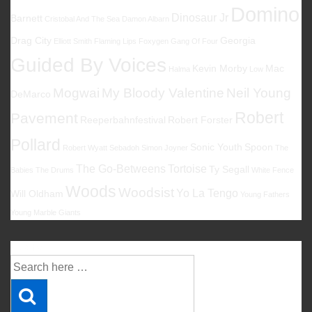
Domino
Dinosaur Jr
Barnett
Cristobal And The Sea
Damon Albarn
Drag City
Georgia
Elliott Smith
Flaming Lips
Foxygen
Gang Of Four
Guided By Voices
Kevin Morby
Mac
Halma
Low
Mogwai
My Bloody Valentine
Neil Young
DeMarco
Robert
Pavement
Reeperbahnfestival
Robert Forster
Pollard
Sonic Youth
Spoon
Robert Wyatt
Sebadoh
Simon Joyner
The
The Go-Betweens
Tortoise
Ty Segall
Babies
The Drums
White Fence
Woods
Woodsist
Yo La Tengo
Will Oldham
Young Fathers
Young Marble Giants
Suche
Suche
nach: