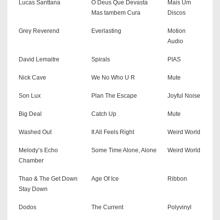
Lucas Santtana
O Deus Que Devasta
Mais Um
Mas tambem Cura
Discos
Grey Reverend
Everlasting
Motion
Audio
David Lemaitre
Spirals
PIAS
Nick Cave
We No Who U R
Mute
Son Lux
Plan The Escape
Joyful Noise
Big Deal
Catch Up
Mute
Washed Out
It All Feels Right
Weird World
Melody’s Echo
Some Time Alone, Alone
Weird World
Chamber
Thao & The Get Down
Age Of Ice
Ribbon
Stay Down
Dodos
The Current
Polyvinyl