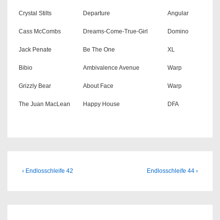
Crystal Stilts
Departure
Angular
Cass McCombs
Dreams-Come-True-Girl
Domino
Jack Penate
Be The One
XL
Bibio
Ambivalence Avenue
Warp
Grizzly Bear
About Face
Warp
The Juan MacLean
Happy House
DFA
Beitragsnavigation
Previous
Next
‹ Endlosschleife 42
Endlosschleife 44 ›
Post
Post
is
is