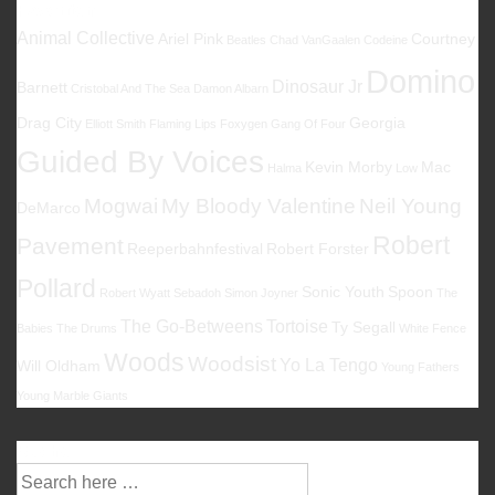
Favoriten
Animal Collective
Ariel Pink
Courtney
Beatles
Chad VanGaalen
Codeine
Domino
Dinosaur Jr
Barnett
Cristobal And The Sea
Damon Albarn
Drag City
Georgia
Elliott Smith
Flaming Lips
Foxygen
Gang Of Four
Guided By Voices
Kevin Morby
Mac
Halma
Low
Mogwai
My Bloody Valentine
Neil Young
DeMarco
Robert
Pavement
Reeperbahnfestival
Robert Forster
Pollard
Sonic Youth
Spoon
Robert Wyatt
Sebadoh
Simon Joyner
The
The Go-Betweens
Tortoise
Ty Segall
Babies
The Drums
White Fence
Woods
Woodsist
Yo La Tengo
Will Oldham
Young Fathers
Young Marble Giants
Suche
Suche