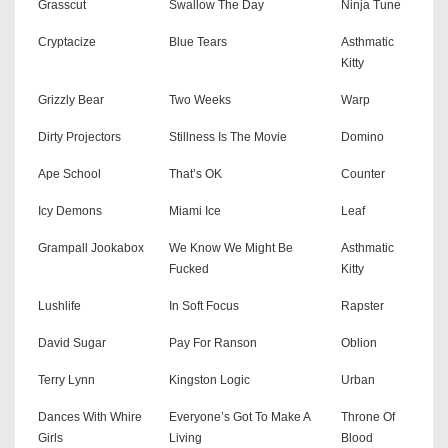
Grasscut
Swallow The Day
Ninja Tune
Cryptacize
Blue Tears
Asthmatic
Kitty
Grizzly Bear
Two Weeks
Warp
Dirty Projectors
Stillness Is The Movie
Domino
Ape School
That’s OK
Counter
Icy Demons
Miami Ice
Leaf
Grampall Jookabox
We Know We Might Be
Asthmatic
Fucked
Kitty
Lushlife
In Soft Focus
Rapster
David Sugar
Pay For Ranson
Oblion
Terry Lynn
Kingston Logic
Urban
Dances With Whire
Everyone’s Got To Make A
Throne Of
Girls
Living
Blood