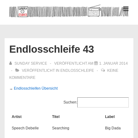
↓
Zum
MEN
Inhalt
Hauptnavigation
Endlosschleife 43
SUNDAY SERVICE
VERÖFFENTLICHT AM
1. JANUAR 2014
VERÖFFENTLICHT IN
ENDLOSSCHLEIFE
KEINE
KOMMENTARE
→
Endlosschleifen Übersicht
Suchen:
Artist
Titel
Label
Speech Debelle
Searching
Big Dada