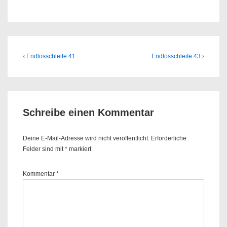
Beitragsnavigation
Previous
Next
‹ Endlosschleife 41
Endlosschleife 43 ›
Post
Post
is
is
Schreibe einen Kommentar
Deine E-Mail-Adresse wird nicht veröffentlicht.
Erforderliche
Felder sind mit
*
markiert
Kommentar
*