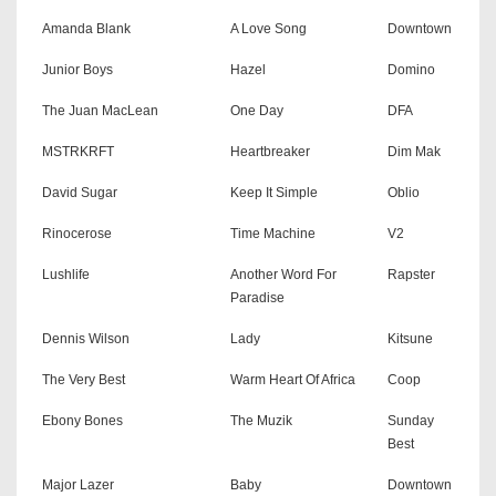
Amanda Blank
A Love Song
Downtown
Junior Boys
Hazel
Domino
The Juan MacLean
One Day
DFA
MSTRKRFT
Heartbreaker
Dim Mak
David Sugar
Keep It Simple
Oblio
Rinocerose
Time Machine
V2
Lushlife
Another Word For
Rapster
Paradise
Dennis Wilson
Lady
Kitsune
The Very Best
Warm Heart Of Africa
Coop
Ebony Bones
The Muzik
Sunday
Best
Major Lazer
Baby
Downtown