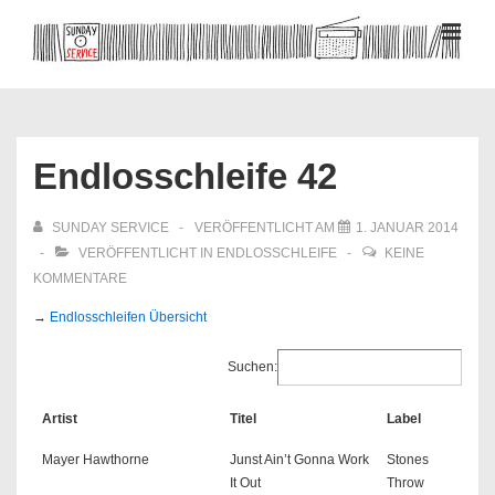
↓
Zum
MEN
Inhalt
Hauptnavigation
Endlosschleife 42
SUNDAY SERVICE
VERÖFFENTLICHT AM
1. JANUAR 2014
VERÖFFENTLICHT IN
ENDLOSSCHLEIFE
KEINE
KOMMENTARE
→
Endlosschleifen Übersicht
Suchen:
Artist
Titel
Label
Mayer Hawthorne
Junst Ain’t Gonna Work
Stones
It Out
Throw