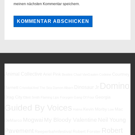
meinen nächsten Kommentar speichern.
Favoriten
Animal Collective
Ariel Pink
Courtney
Beatles
Chad VanGaalen
Codeine
Domino
Dinosaur Jr
Barnett
Cristobal And The Sea
Damon Albarn
Drag City
Georgia
Elliott Smith
Flaming Lips
Foxygen
Gang Of Four
Guided By Voices
Kevin Morby
Mac
Halma
Low
Mogwai
My Bloody Valentine
Neil Young
DeMarco
Robert
Pavement
Reeperbahnfestival
Robert Forster