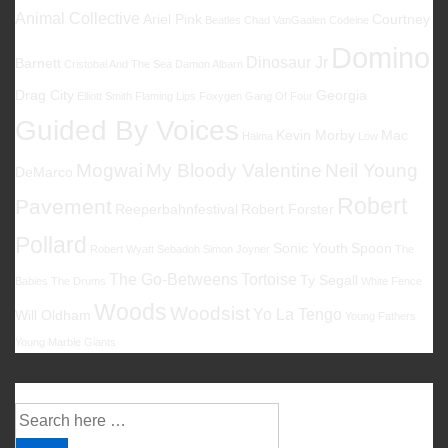
Animal Collective
Ariel Pink
Courtney
Beatles
Chad VanGaalen
Codeine
Domino
Dinosaur Jr
Barnett
Cristobal And The Sea
Damon Albarn
Drag City
Georgia
Elliott Smith
Flaming Lips
Foxygen
Gang Of Four
Guided By Voices
Kevin Morby
Mac
Halma
Low
Mogwai
My Bloody Valentine
Neil Young
DeMarco
Robert
Pavement
Reeperbahnfestival
Robert Forster
Pollard
Sonic Youth
Spoon
Robert Wyatt
Sebadoh
Simon Joyner
The
The Go-Betweens
Tortoise
Ty Segall
Babies
The Drums
White Fence
Woods
Woodsist
Yo La Tengo
Will Oldham
Young Fathers
Young Marble Giants
Suche
Suche
nach: