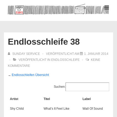
↓
Zum
MEN
Inhalt
Hauptnavigation
Endlosschleife 38
SUNDAY SERVICE
VERÖFFENTLICHT AM
1. JANUAR 2014
VERÖFFENTLICHT IN
ENDLOSSCHLEIFE
KEINE
KOMMENTARE
→
Endlosschleifen Übersicht
Suchen:
Artist
Titel
Label
Shy Child
What’s It Feel Like
Wall Of Sound