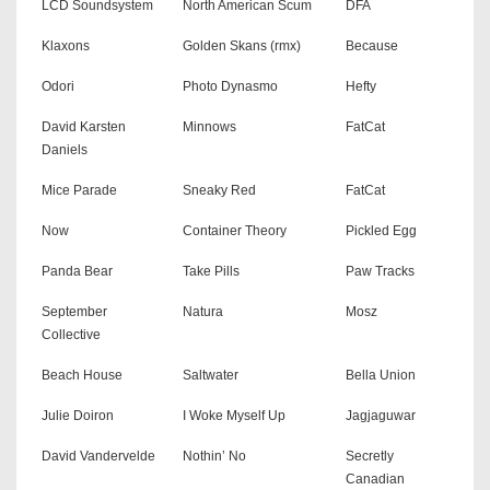
LCD Soundsystem
North American Scum
DFA
Klaxons
Golden Skans (rmx)
Because
Odori
Photo Dynasmo
Hefty
David Karsten
Minnows
FatCat
Daniels
Mice Parade
Sneaky Red
FatCat
Now
Container Theory
Pickled Egg
Panda Bear
Take Pills
Paw Tracks
September
Natura
Mosz
Collective
Beach House
Saltwater
Bella Union
Julie Doiron
I Woke Myself Up
Jagjaguwar
David Vandervelde
Nothin’ No
Secretly
Canadian