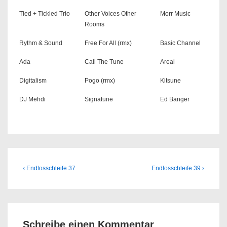
Tied + Tickled Trio
Other Voices Other
Morr Music
Rooms
Rythm & Sound
Free For All (rmx)
Basic Channel
Ada
Call The Tune
Areal
Digitalism
Pogo (rmx)
Kitsune
DJ Mehdi
Signatune
Ed Banger
Beitragsnavigation
Previous
Next
‹ Endlosschleife 37
Endlosschleife 39 ›
Post
Post
is
is
Schreibe einen Kommentar