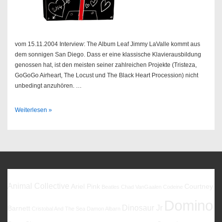
vom 15.11.2004 Interview: The Album Leaf Jimmy LaValle kommt aus
dem sonnigen San Diego. Dass er eine klassische Klavierausbildung
genossen hat, ist den meisten seiner zahlreichen Projekte (Tristeza,
GoGoGo Airheart, The Locust und The Black Heart Procession) nicht
unbedingt anzuhören. …
Sendung
Weiterlesen »
46/2004
Favoriten
Animal Collective
Ariel Pink
Courtney
Beatles
Chad VanGaalen
Codeine
Domino
Dinosaur Jr
Barnett
Cristobal And The Sea
Damon Albarn