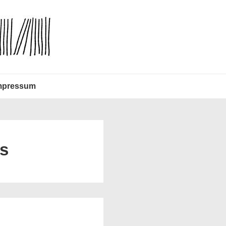
mpressum
is