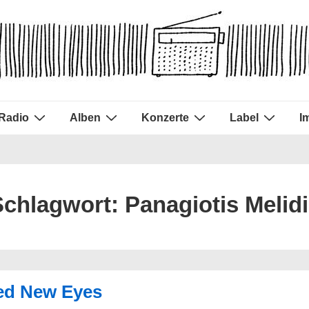
Radio
Alben
Konzerte
Label
I
Schlagwort:
Panagiotis Melid
ed New Eyes