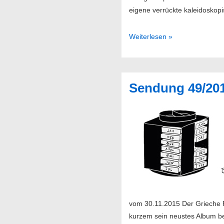
eigene verrückte kaleidoskop
Larry
Weiterlesen »
Gus
–
Need
Sendung 49/20
New
Eyes
vom 30.11.2015 Der Grieche Pa
kurzem sein neustes Album be