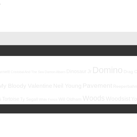
…
Domino
Dinosaur Jr
rnett
Drag C
Cristobal And The Sea
Damon Albarn
Pavement
My Bloody Valentine
Neil Young
Reeperbahnf
Woods
Woodsist
s
Tortoise
Yo
Ty Segall
Will Oldham
White Fence