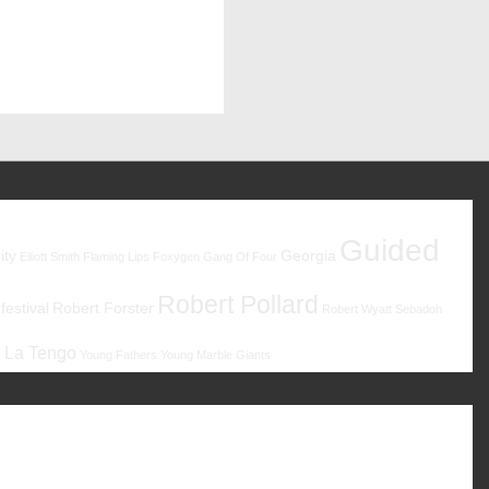
Guided
ity
Georgia
Elliott Smith
Flaming Lips
Foxygen
Gang Of Four
Robert Pollard
estival
Robert Forster
Robert Wyatt
Sebadoh
 La Tengo
Young Fathers
Young Marble Giants