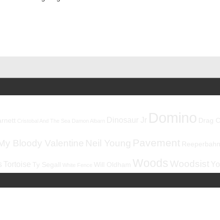
Domino
Dinosaur Jr
rnett
Drag C
Cristobal And The Sea
Damon Albarn
Pavement
My Bloody Valentine
Neil Young
Reeperbahnf
Woods
Woodsist
s
Tortoise
Yo
Ty Segall
Will Oldham
White Fence