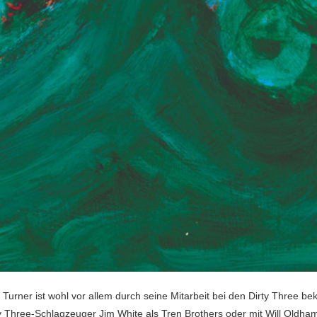
k Turner ist wohl vor allem durch seine Mitarbeit bei den Dirty Three b
y Three-Schlagzeuger Jim White als Tren Brothers oder mit Will Oldham