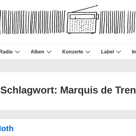
Radio
Alben
Konzerte
Label
I
Schlagwort:
Marquis de Tren
Moth