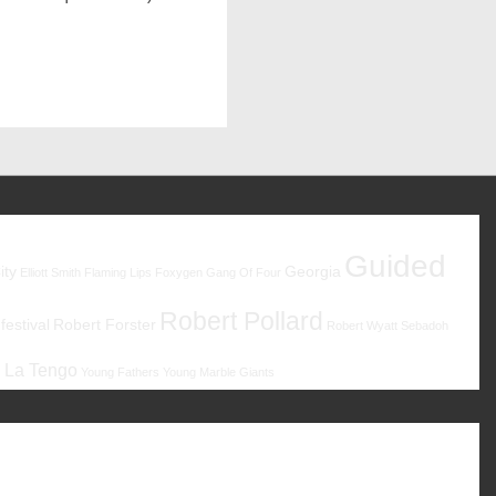
Guided
ity
Georgia
Elliott Smith
Flaming Lips
Foxygen
Gang Of Four
Robert Pollard
estival
Robert Forster
Robert Wyatt
Sebadoh
 La Tengo
Young Fathers
Young Marble Giants