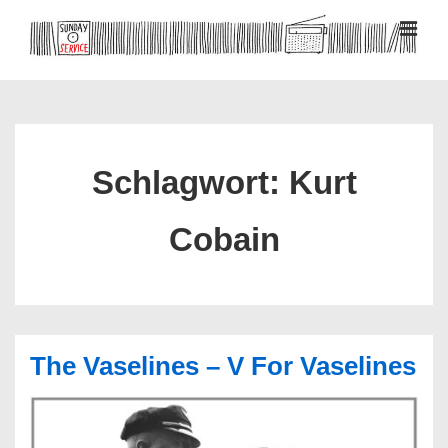
↓
Zum
MEN
Inhalt
Hauptnavigation
Schlagwort:
Kurt
Cobain
The Vaselines – V For Vaselines