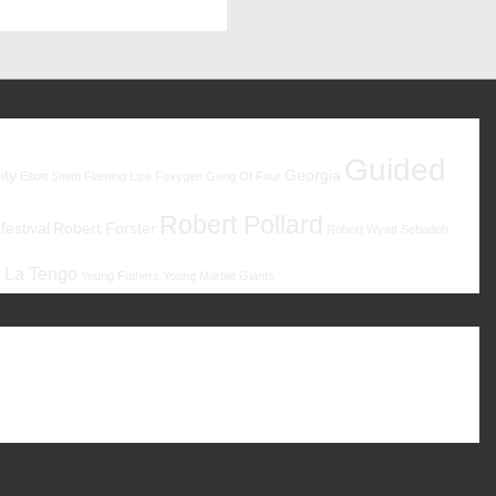
Guided
ity
Georgia
Elliott Smith
Flaming Lips
Foxygen
Gang Of Four
Robert Pollard
estival
Robert Forster
Robert Wyatt
Sebadoh
 La Tengo
Young Fathers
Young Marble Giants