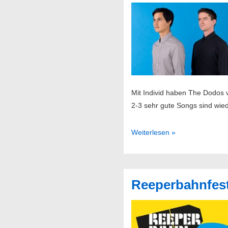
Mit Individ haben The Dodos 
2-3 sehr gute Songs sind wied
The
Weiterlesen »
Dodos
//
04.05.2015
Reeperbahnfesti
@
Molotow