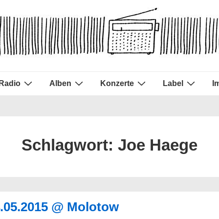
Radio
Alben
Konzerte
Label
I
Schlagwort:
Joe Haege
4.05.2015 @ Molotow