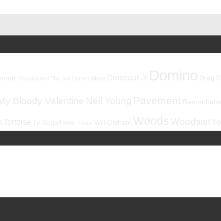
Domino
Dinosaur Jr
rnett
Drag C
Cristobal And The Sea
Damon Albarn
Pavement
My Bloody Valentine
Neil Young
Reeperbahnf
Woods
Woodsist
s
Tortoise
Yo
Ty Segall
Will Oldham
White Fence