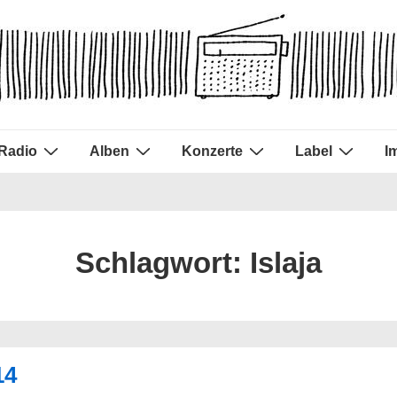
Radio
Alben
Konzerte
Label
I
Schlagwort:
Islaja
14