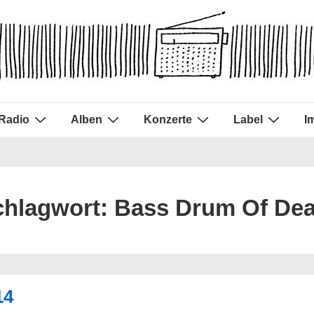
Radio
Alben
Konzerte
Label
I
chlagwort:
Bass Drum Of Dea
14