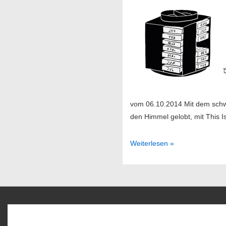
vom 06.10.2014 Mit dem schw
den Himmel gelobt, mit This I
Sendung
Weiterlesen »
41/2014
Favoriten