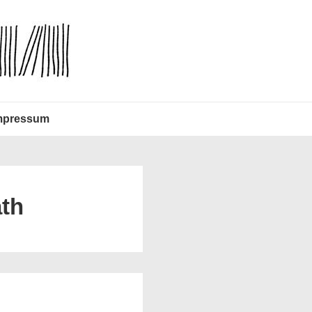
mpressum
th