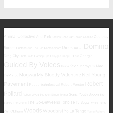
Zero
–
AM
Gold
Favoriten
Animal Collective
Ariel Pink
Courtney
Beatles
Chad VanGaalen
Codeine
Domino
Dinosaur Jr
Barnett
Cristobal And The Sea
Damon Albarn
Drag City
Georgia
Elliott Smith
Flaming Lips
Foxygen
Gang Of Four
Guided By Voices
Kevin Morby
Mac
Halma
Low
Mogwai
My Bloody Valentine
Neil Young
DeMarco
Robert
Pavement
Reeperbahnfestival
Robert Forster
Pollard
Sonic Youth
Spoon
Robert Wyatt
Sebadoh
Simon Joyner
The
The Go-Betweens
Tortoise
Ty Segall
Babies
The Drums
White Fence
Woods
Woodsist
Yo La Tengo
Will Oldham
Young Fathers