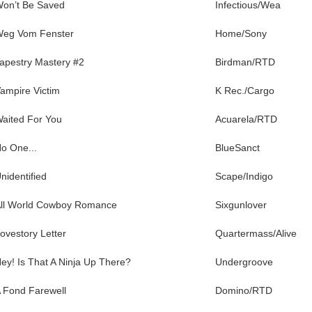
on’t Be Saved
Infectious/Wea
eg Vom Fenster
Home/Sony
apestry Mastery #2
Birdman/RTD
ampire Victim
K Rec./Cargo
aited For You
Acuarela/RTD
o One...
BlueSanct
nidentified
Scape/Indigo
ll World Cowboy Romance
Sixgunlover
ovestory Letter
Quartermass/Alive
ey! Is That A Ninja Up There?
Undergroove
 Fond Farewell
Domino/RTD