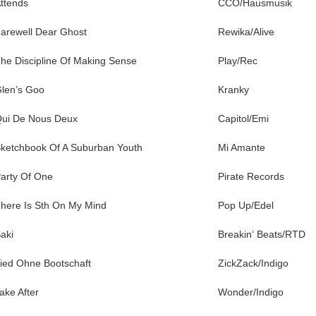
ttends
CCO/Hausmusik
arewell Dear Ghost
Rewika/Alive
he Discipline Of Making Sense
Play/Rec
len’s Goo
Kranky
ui De Nous Deux
Capitol/Emi
ketchbook Of A Suburban Youth
Mi Amante
arty Of One
Pirate Records
here Is Sth On My Mind
Pop Up/Edel
aki
Breakin‘ Beats/RTD
ied Ohne Bootschaft
ZickZack/Indigo
ake After
Wonder/Indigo