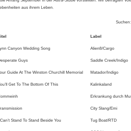
 sie Anfang September in der Astra-Stube vorstellten. Wir befragten Volca
gebenheiten aus ihrem Leben.
Suchen:
itel
Label
ynn Canyon Wedding Song
Alien8/Cargo
esperate Guys
Saddle Creek/Indigo
our Guide At The Winston Churchill Memorial
Matador/Indigo
ou’ll Get To The Bottom Of This
Kalinkaland
Commeinh
Erkrankung durch Mu
ransmission
City Slang/Emi
 Can’t Stand To Stand Beside You
Tug Boat/RTD