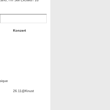
no, I’m Still Excited!! zu
Konzert
sique
26.11@Knust