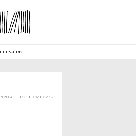
mpressum
N 2004
TAGGED WITH
MARK