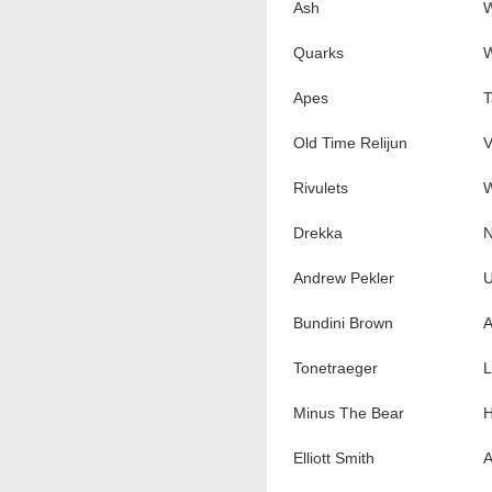
Ash
W
Quarks
W
Apes
T
Old Time Relijun
V
Rivulets
W
Drekka
N
Andrew Pekler
U
Bundini Brown
A
Tonetraeger
L
Minus The Bear
H
Elliott Smith
A