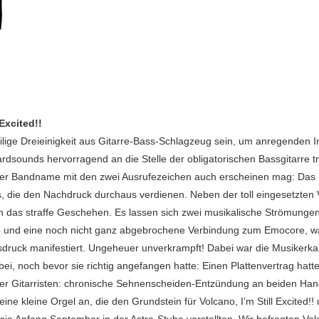
 Excited!!
ilige Dreieinigkeit aus Gitarre-Bass-Schlagzeug sein, um anregenden I
ardsounds hervorragend an die Stelle der obligatorischen Bassgitarre 
am der Bandname mit den zwei Ausrufezeichen auch erscheinen mag: Das
 die den Nachdruck durchaus verdienen. Neben der toll eingesetzten
das straffe Geschehen. Es lassen sich zwei musikalische Strömungen
Pop und eine noch nicht ganz abgebrochene Verbindung zum Emocore, wa
ruck manifestiert. Ungeheuer unverkrampft! Dabei war die Musikerka
ei, noch bevor sie richtig angefangen hatte: Einen Plattenvertrag hatte
aller Gitarristen: chronische Sehnenscheiden-Entzündung an beiden H
ine kleine Orgel an, die den Grundstein für Volcano, I’m Still Excited!! 