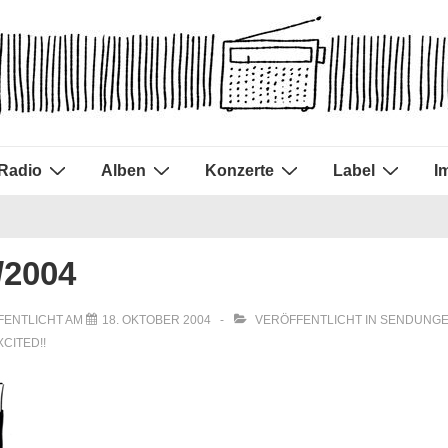
Radio
Alben
Konzerte
Label
I
/2004
FENTLICHT AM
18. OKTOBER 2004
VERÖFFENTLICHT IN
SENDUNGE
XCITED!!