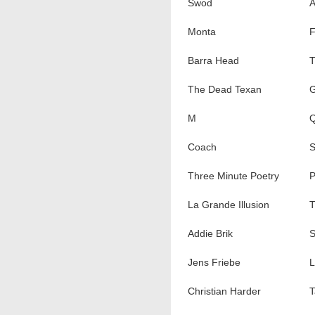
Swod
A
Monta
F
Barra Head
T
The Dead Texan
G
M
Q
Coach
S
Three Minute Poetry
P
La Grande Illusion
T
Addie Brik
S
Jens Friebe
L
Christian Harder
T