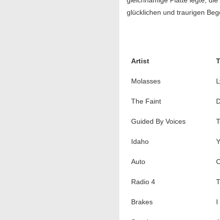
gleichnamige Platte legte, die
glücklichen und traurigen Be
Artist
T
Molasses
L
The Faint
D
Guided By Voices
T
Idaho
Y
Auto
Radio 4
T
Brakes
I