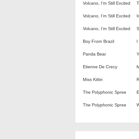
Volcano, I’m Still Excited
T
Volcano, I’m Still Excited
I
Volcano, I’m Still Excited
S
Boy From Brazil
I
Panda Bear
Y
Etienne De Crecy
M
Miss Kittin
R
The Polyphonic Spree
E
The Polyphonic Spree
W