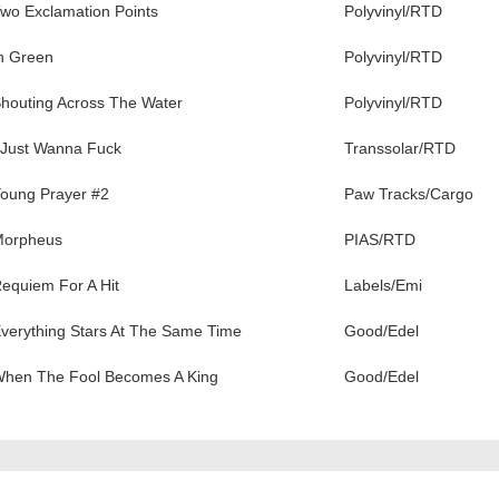
wo Exclamation Points
Polyvinyl/RTD
n Green
Polyvinyl/RTD
houting Across The Water
Polyvinyl/RTD
 Just Wanna Fuck
Transsolar/RTD
oung Prayer #2
Paw Tracks/Cargo
orpheus
PIAS/RTD
equiem For A Hit
Labels/Emi
verything Stars At The Same Time
Good/Edel
hen The Fool Becomes A King
Good/Edel