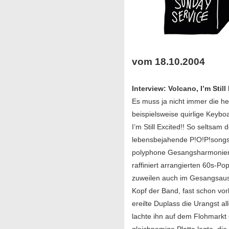
vom 18.10.2004
Interview: Volcano, I’m Still
Es muss ja nicht immer die he
beispielsweise quirlige Keybo
I’m Still Excited!! So selts
lebensbejahende P!O!P!songs,
polyphone Gesangsharmonien 
raffiniert arrangierten 60s-
zuweilen auch im Gesangsausd
Kopf der Band, fast schon vorb
ereilte Duplass die Urangst 
lachte ihn auf dem Flohmarkt e