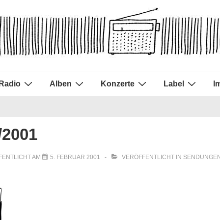
Radio
Alben
Konzerte
Label
I
/2001
FENTLICHT AM
5. FEBRUAR 2001
VERÖFFENTLICHT IN
SENDUNGEN