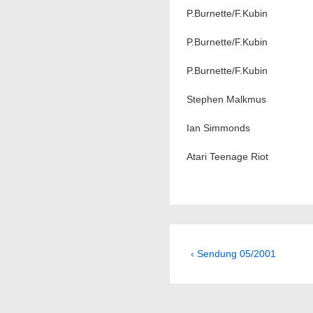
P.Burnette/F.Kubin
P.Burnette/F.Kubin
P.Burnette/F.Kubin
Stephen Malkmus
Ian Simmonds
Atari Teenage Riot
Beitragsnavig
Previous
‹ Sendung 05/2001
Post
is