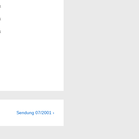
k
k
k
Next
Sendung 07/2001 ›
Post
is