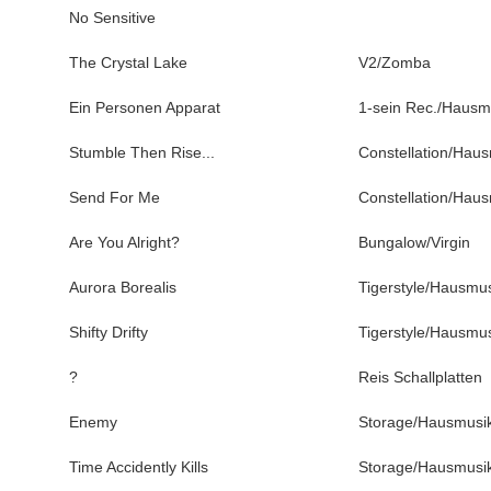
No Sensitive
The Crystal Lake
V2/Zomba
Ein Personen Apparat
1-sein Rec./Hausm
Stumble Then Rise...
Constellation/Hau
Send For Me
Constellation/Hau
Are You Alright?
Bungalow/Virgin
Aurora Borealis
Tigerstyle/Hausmus
Shifty Drifty
Tigerstyle/Hausmus
?
Reis Schallplatten
Enemy
Storage/Hausmusi
Time Accidently Kills
Storage/Hausmusi