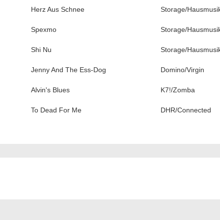
Herz Aus Schnee
Storage/Hausmusi
Spexmo
Storage/Hausmusi
Shi Nu
Storage/Hausmusi
Jenny And The Ess-Dog
Domino/Virgin
Alvin's Blues
K7!/Zomba
To Dead For Me
DHR/Connected
ation