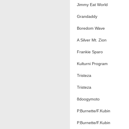
Jimmy Eat World
Grandaddy
Boredom Wave
A Silver Mt. Zion
Frankie Sparo
Kulturni Program
Tristeza
Tristeza
8doogymoto
P.Burnette/F.Kubin
P.Burnette/F.Kubin