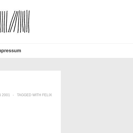
mpressum
 2001
TAGGED WITH
FELIX