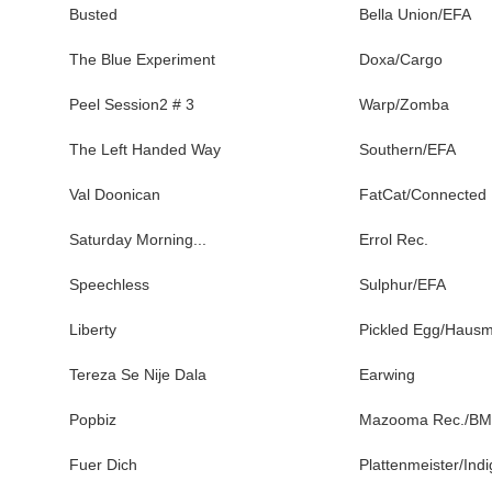
Busted
Bella Union/EFA
The Blue Experiment
Doxa/Cargo
Peel Session2 # 3
Warp/Zomba
The Left Handed Way
Southern/EFA
Val Doonican
FatCat/Connected
Saturday Morning...
Errol Rec.
Speechless
Sulphur/EFA
Liberty
Pickled Egg/Hausm
Tereza Se Nije Dala
Earwing
Popbiz
Mazooma Rec./B
Fuer Dich
Plattenmeister/Indi