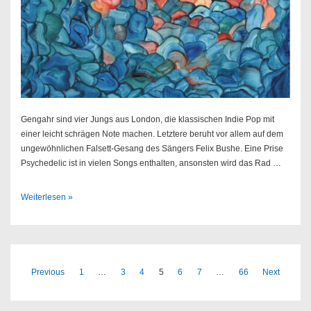
Gengahr sind vier Jungs aus London, die klassischen Indie Pop mit
einer leicht schrägen Note machen. Letztere beruht vor allem auf dem
ungewöhnlichen Falsett-Gesang des Sängers Felix Bushe. Eine Prise
Psychedelic ist in vielen Songs enthalten, ansonsten wird das Rad …
Gengahr
Weiterlesen »
–
A
Dream
Outside
Seitennummerierung
Previous
1
…
3
4
5
6
7
…
66
Next
der