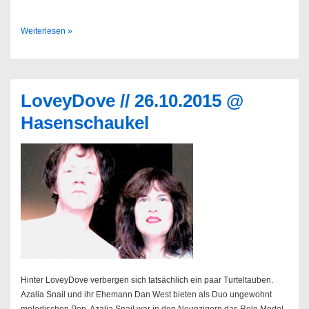
Sendung
Weiterlesen »
44/2015
LoveyDove // 26.10.2015 @
Hasenschaukel
Hinter LoveyDove verbergen sich tatsächlich ein paar Turteltauben.
Azalia Snail und ihr Ehemann Dan West bieten als Duo ungewohnt
melodischen Pop. Azalia Snail war in den Neunzigern das Role Model