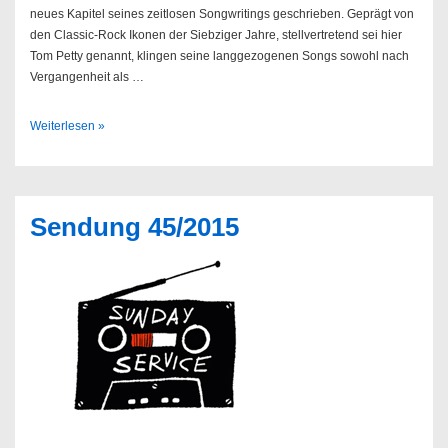
neues Kapitel seines zeitlosen Songwritings geschrieben. Geprägt von
den Classic-Rock Ikonen der Siebziger Jahre, stellvertretend sei hier
Tom Petty genannt, klingen seine langgezogenen Songs sowohl nach
Vergangenheit als …
Kurt
Weiterlesen »
Vile
&
The
Violators
Sendung 45/2015
//
03.11.2015
@
Uebel
&
Gefährlich