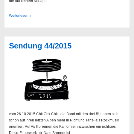
die auf keinem Mixtape …
Son
Weiterlesen »
Lux
//
27.10.2015
@
Sendung 44/2015
Uebel
&
Gefährlich
vom 26.10.2015 Chk Chk Chk , die Band mit den drei !!!, haben sich
schon auf ihren letzten Alben mehr in Richtung Tanz- als Rockmusik
orientiert. Auf As If brennen die Kalifornier inzwischen ein richtiges
Disco-Feuerwerk ab. Nate Brenner ist …