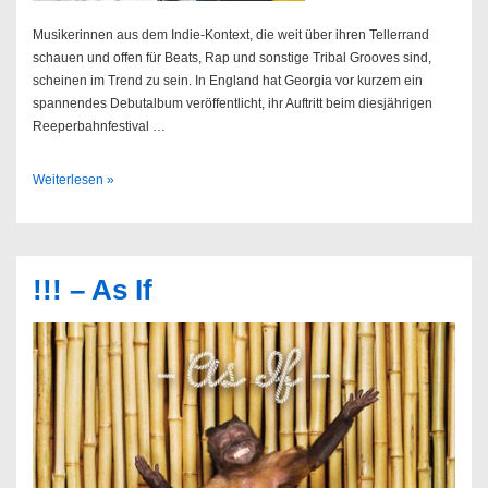
Musikerinnen aus dem Indie-Kontext, die weit über ihren Tellerrand
schauen und offen für Beats, Rap und sonstige Tribal Grooves sind,
scheinen im Trend zu sein. In England hat Georgia vor kurzem ein
spannendes Debutalbum veröffentlicht, ihr Auftritt beim diesjährigen
Reeperbahnfestival …
K.Flay
Weiterlesen »
//
01.11.2015
@
Uebel
!!! – As If
&
Gefährlich