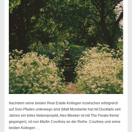
Nachdem seine beiden Real Estate-Kollegen inzwischen erfolgreich
auf Solo-Pfaden unterwegs sind (Matt Mondanile hat mit Ducktails seit
Jahren ein tolles Nebenprojekt, Alex Bleeker ist mit The Freaks fremd
gegangen), ist nun Martin Courtney an der Reihe. Courtney und seine
beiden Kollegen …