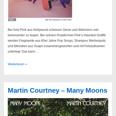
Bei Ariel Pink aus Hollywood scheinen Genie und Wahnsinn nah
beieinander zu liegen. Bei seinem Projekt Ariel Pink’s Haunted Graffiti
werden Fragmente aus 60er Jahre Pop Songs, Shampoo Werbespots
und Melodien aus Soaps zusammengeworfen und mit Feldaufnamen
unterlegt. Das kann …
Ariel
Weiterlesen »
Pink
//
13.11.2015
@
Martin Courtney – Many Moons
Knust