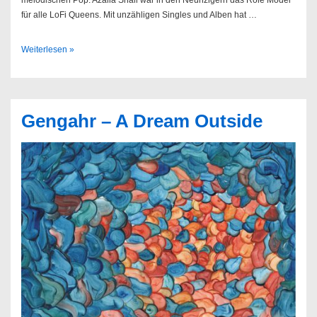
für alle LoFi Queens. Mit unzähligen Singles und Alben hat …
LoveyDove
Weiterlesen »
//
26.10.2015
@
Hasenschaukel
Gengahr – A Dream Outside