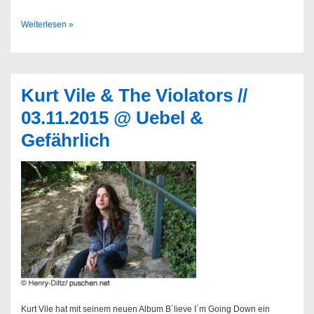
Martin
Weiterlesen »
Courtney
–
Many
Moons
Kurt Vile & The Violators //
03.11.2015 @ Uebel &
Gefährlich
Kurt Vile hat mit seinem neuen Album B´lieve I´m Going Down ein