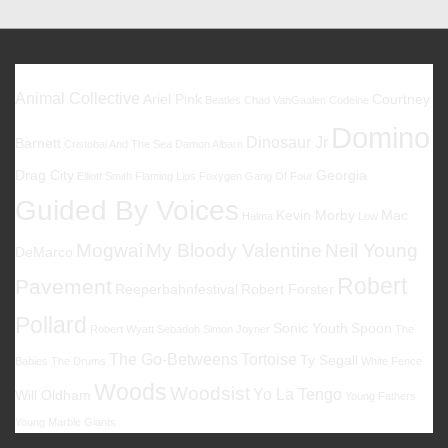
Beiträge
Favoriten
Animal Collective
Ariel Pink
Courtney
Beatles
Chad VanGaalen
Codeine
Domino
Dinosaur Jr
Barnett
Cristobal And The Sea
Damon Albarn
Drag City
Georgia
Elliott Smith
Flaming Lips
Foxygen
Gang Of Four
Guided By Voices
Kevin Morby
Mac
Halma
Low
Mogwai
My Bloody Valentine
Neil Young
DeMarco
Robert
Pavement
Reeperbahnfestival
Robert Forster
Pollard
Sonic Youth
Spoon
Robert Wyatt
Sebadoh
Simon Joyner
The
The Go-Betweens
Tortoise
Ty Segall
Babies
The Drums
White Fence
Woods
Woodsist
Yo La Tengo
Will Oldham
Young Fathers
Young Marble Giants