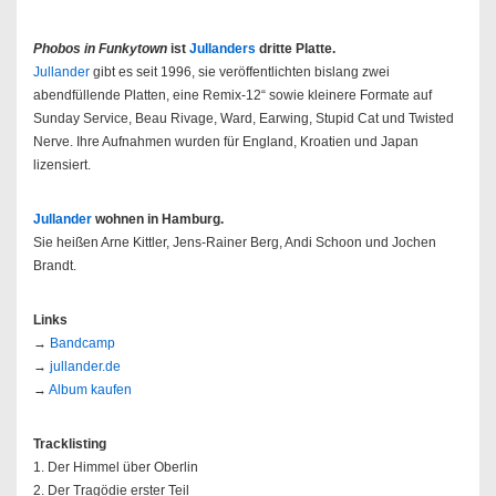
Phobos in Funkytown
ist
Jullanders
dritte Platte.
Jullander
gibt es seit 1996, sie veröffentlichten bislang zwei
abendfüllende Platten, eine Remix-12“ sowie kleinere Formate auf
Sunday Service, Beau Rivage, Ward, Earwing, Stupid Cat und Twisted
Nerve. Ihre Aufnahmen wurden für England, Kroatien und Japan
lizensiert.
Jullander
wohnen in Hamburg.
Sie heißen Arne Kittler, Jens-Rainer Berg, Andi Schoon und Jochen
Brandt.
Links
→
Bandcamp
→
jullander.de
→
Album kaufen
Tracklisting
1. Der Himmel über Oberlin
2. Der Tragödie erster Teil