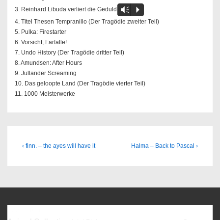
3. Reinhard Libuda verliert die Geduld
Vm
P
4. Titel Thesen Tempranillo (Der Tragödie zweiter Teil)
5. Pulka: Firestarter
6. Vorsicht, Farfalle!
7. Undo History (Der Tragödie dritter Teil)
8. Amundsen: After Hours
9. Jullander Screaming
10. Das geloopte Land (Der Tragödie vierter Teil)
11. 1000 Meisterwerke
Beitragsnavigation
Previous
Next
‹ finn. – the ayes will have it
Halma – Back to Pascal ›
Post
Post
is
is
Favoriten