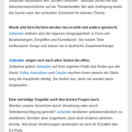
Jullander misstrauen den „echten Gefühlen“, deshalb zerren sie das
Zwischenmenschliche auf die Theaterbretter. Bei aller Aufregung bleibt
die Suche nach der schlichten Schönheit ihr liebstes Thema.
Musik und Geschichten werden neu erzählt und anders gemischt.
Jullander
widmen sich der eigenen Vergangenheit, in Form von
Bearbeitungen, Eingriffen und Korrekturen. Sie nutzen Teile
verflossener Songs und setzen sie in taufrische Zusammenhänge.
Jullander
zeigen sich nach allen Seiten hin offen.
Zeitweise geben
Jullander
auf ihrer eigenen Platte das Ruder aus der
Hand:
Pulka
,
Amundsen
und
Gaston
machen ihnen jeweils ein Stück
lang die Hauptrolle streitig. Sie dürfen das, denn sie wurden dazu
eingeladen.
Eine vierteilige Tragödie surft den letzten Fragen nach.
Werden unsere Geschicke durch Vorsehung oder durch
Selbstermächtigung gelenkt?
Jullander
tendieren selbstverständlich zu
zweiterem, fürchten aber insgeheim, dass doch ersteres stimmen
könnte. Voll böser Vorahnungen verstecken sie sich im Schatten des
DJ-Pults.