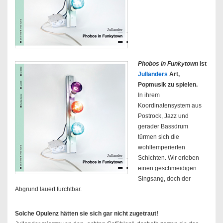
Phobos in Funkytown
ist
Jullanders
Art,
Popmusik zu spielen.
In ihrem
Koordinatensystem aus
Postrock, Jazz und
gerader Bassdrum
türmen sich die
wohltemperierten
Schichten. Wir erleben
einen geschmeidigen
Singsang, doch der
Abgrund lauert furchtbar.
Solche Opulenz hätten sie sich gar nicht zugetraut!