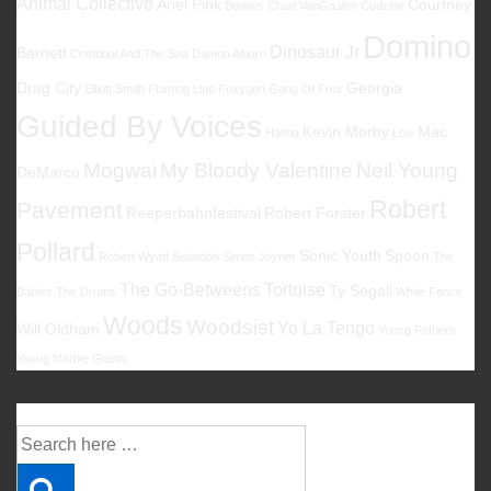
Animal Collective
Ariel Pink
Courtney
Beatles
Chad VanGaalen
Codeine
Domino
Dinosaur Jr
Barnett
Cristobal And The Sea
Damon Albarn
Drag City
Georgia
Elliott Smith
Flaming Lips
Foxygen
Gang Of Four
Guided By Voices
Kevin Morby
Mac
Halma
Low
Mogwai
My Bloody Valentine
Neil Young
DeMarco
Robert
Pavement
Reeperbahnfestival
Robert Forster
Pollard
Sonic Youth
Spoon
Robert Wyatt
Sebadoh
Simon Joyner
The
The Go-Betweens
Tortoise
Ty Segall
Babies
The Drums
White Fence
Woods
Woodsist
Yo La Tengo
Will Oldham
Young Fathers
Young Marble Giants
Suche
Suche
nach: