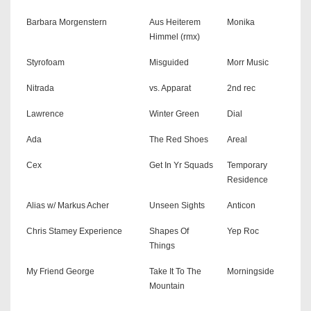
Barbara Morgenstern
Aus Heiterem
Monika
Himmel (rmx)
Styrofoam
Misguided
Morr Music
Nitrada
vs. Apparat
2nd rec
Lawrence
Winter Green
Dial
Ada
The Red Shoes
Areal
Cex
Get In Yr Squads
Temporary
Residence
Alias w/ Markus Acher
Unseen Sights
Anticon
Chris Stamey Experience
Shapes Of
Yep Roc
Things
My Friend George
Take It To The
Morningside
Mountain