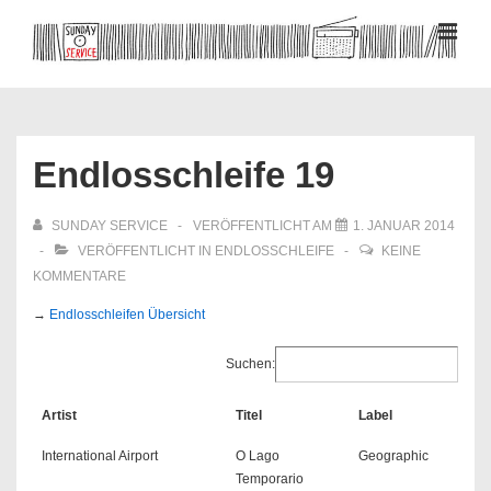
↓
Zum
MEN
Inhalt
Hauptnavigation
Endlosschleife 19
SUNDAY SERVICE
VERÖFFENTLICHT AM
1. JANUAR 2014
VERÖFFENTLICHT IN
ENDLOSSCHLEIFE
KEINE
KOMMENTARE
→
Endlosschleifen Übersicht
Suchen:
Artist
Titel
Label
International Airport
O Lago
Geographic
Temporario