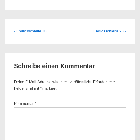
Beitragsnavigation
Previous
Next
‹ Endlosschleife 18
Endlosschleife 20 ›
Post
Post
is
is
Schreibe einen Kommentar
Deine E-Mail-Adresse wird nicht veröffentlicht.
Erforderliche
Felder sind mit
*
markiert
Kommentar
*