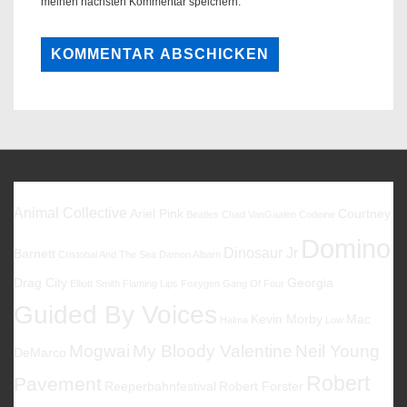
meinen nächsten Kommentar speichern.
Favoriten
Animal Collective
Ariel Pink
Courtney
Beatles
Chad VanGaalen
Codeine
Domino
Dinosaur Jr
Barnett
Cristobal And The Sea
Damon Albarn
Drag City
Georgia
Elliott Smith
Flaming Lips
Foxygen
Gang Of Four
Guided By Voices
Kevin Morby
Mac
Halma
Low
Mogwai
My Bloody Valentine
Neil Young
DeMarco
Robert
Pavement
Reeperbahnfestival
Robert Forster