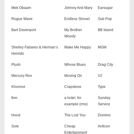
Mek Obaam
Johnny And Mary
Earsugar
Rogue Wave
Endless Shovel
Sub Pop
Bart Davenport
My Brother
BB Island
Woody
Shelley Fabares & Herman’s
Make Me Happy
MGM
Hermits
Plush
Whose Blues
Drag City
Mercury Rev
Moving On
V2
Khonnor
Crapstone
Type
finn.
a hotel, for
Sunday
example (rmx)
Service
Hood
The Lost You
Domino
Sole
Cheap
Anticon
Entertainment