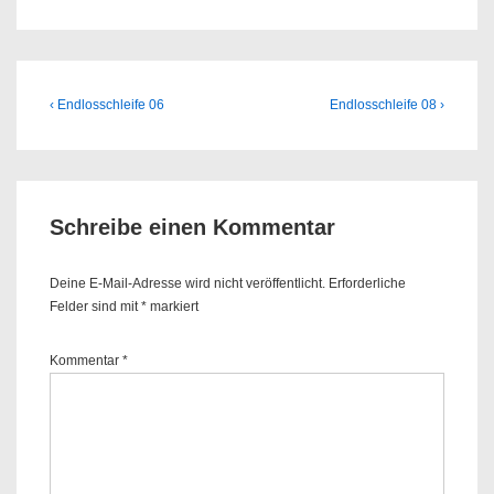
Beitragsnavigation
Previous
Next
‹ Endlosschleife 06
Endlosschleife 08 ›
Post
Post
is
is
Schreibe einen Kommentar
Deine E-Mail-Adresse wird nicht veröffentlicht.
Erforderliche
Felder sind mit
*
markiert
Kommentar
*