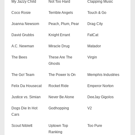
My Jazzy Child
Not Too Hard
Clapping Music
Coco Rosie
Terrible Angels
Touch & Go
Joanna Newsom
Peach, Plum, Pear
Drag City
David Grubbs
Knight Errant
FatCat
A.C. Newman
Miracle Drug
Matador
The Bees
These Are The
Virgin
Ghosts
The Go! Team
The Power Is On
Memphis Industries
Felix Da Housecat
Rocket Ride
Emperor Norton
Justice vs. Simian
Never Be Alone
DeeJay Gigolos
Dogs Die In Hot
Godhopping
V2
Cars
Scout Niblett
Uptown Top
Too Pure
Ranking