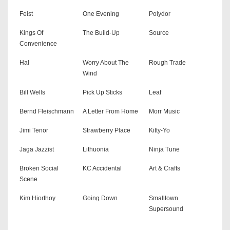
Feist
One Evening
Polydor
Kings Of
The Build-Up
Source
Convenience
Hal
Worry About The
Rough Trade
Wind
Bill Wells
Pick Up Sticks
Leaf
Bernd Fleischmann
A Letter From Home
Morr Music
Jimi Tenor
Strawberry Place
Kitty-Yo
Jaga Jazzist
Lithuonia
Ninja Tune
Broken Social
KC Accidental
Art & Crafts
Scene
Kim Hiorthoy
Going Down
Smalltown
Supersound