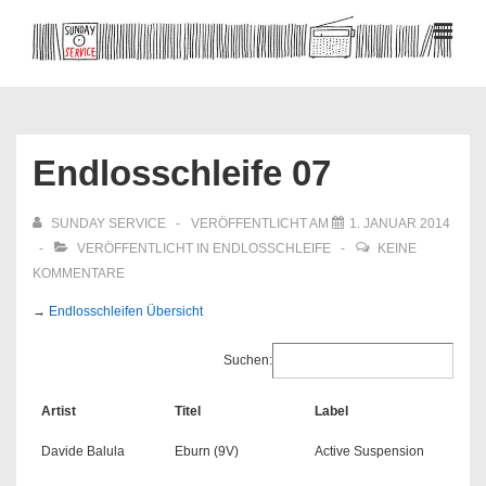
↓
Zum
MEN
Inhalt
Hauptnavigation
Endlosschleife 07
SUNDAY SERVICE
VERÖFFENTLICHT AM
1. JANUAR 2014
VERÖFFENTLICHT IN
ENDLOSSCHLEIFE
KEINE
KOMMENTARE
→
Endlosschleifen Übersicht
Suchen:
Artist
Titel
Label
Davide Balula
Eburn (9V)
Active Suspension