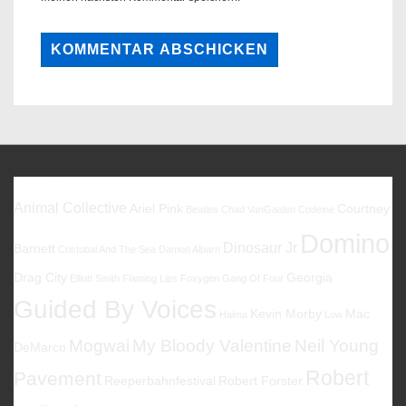
Favoriten
Animal Collective
Ariel Pink
Courtney
Beatles
Chad VanGaalen
Codeine
Domino
Dinosaur Jr
Barnett
Cristobal And The Sea
Damon Albarn
Drag City
Georgia
Elliott Smith
Flaming Lips
Foxygen
Gang Of Four
Guided By Voices
Kevin Morby
Mac
Halma
Low
Mogwai
My Bloody Valentine
Neil Young
DeMarco
Robert
Pavement
Reeperbahnfestival
Robert Forster