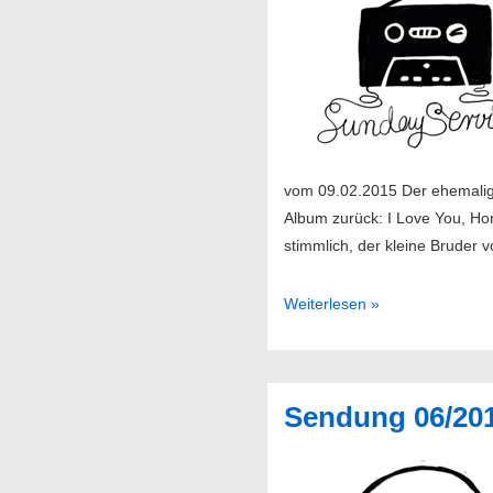
vom 09.02.2015 Der ehemalige
Album zurück: I Love You, Hon
stimmlich, der kleine Bruder 
Sendung
Weiterlesen »
07/2015
Sendung 06/20