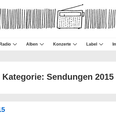
Radio
Alben
Konzerte
Label
I
Kategorie:
Sendungen 2015
15