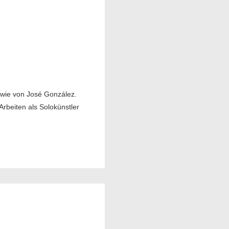
owie von José González.
Arbeiten als Solokünstler