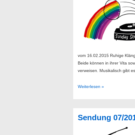
vom 16.02.2015 Ruhige Kläng
Beide können in ihrer Vita so
verweisen. Musikalisch gibt e
Sendung
Weiterlesen »
08/2015
Sendung 07/20