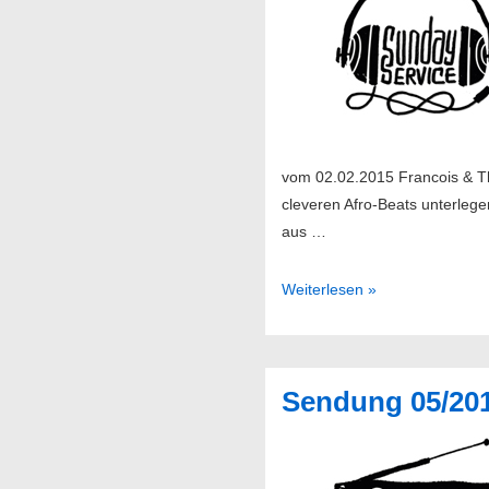
vom 02.02.2015 Francois & Th
cleveren Afro-Beats unterlege
aus …
Sendung
Weiterlesen »
06/2015
Sendung 05/20