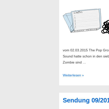
vom 02.03.2015 The Pop Grou
Sound hatte schon in den sie
Zombie sind …
Sendung
Weiterlesen »
10/2015
Sendung 09/20