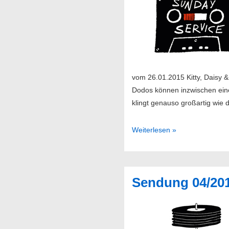
vom 26.01.2015 Kitty, Daisy 
Dodos können inzwischen eine
klingt genauso großartig wie 
Sendung
Weiterlesen »
05/2015
Sendung 04/20