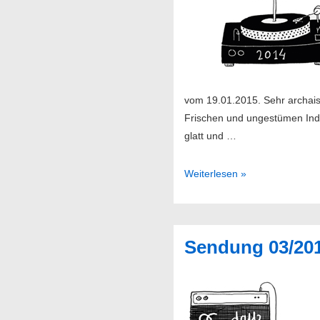
vom 19.01.2015. Sehr archais
Frischen und ungestümen Indi
glatt und …
Sendung
Weiterlesen »
04/2015
Sendung 03/20