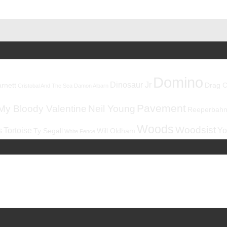
Domino
Dinosaur Jr
rnett
Drag C
Cristobal And The Sea
Damon Albarn
Pavement
My Bloody Valentine
Neil Young
Reeperbahnf
Woods
Woodsist
s
Tortoise
Yo
Ty Segall
Will Oldham
White Fence