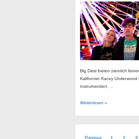
Big Deal bieten ziemlich fei
Kalifornier Kacey Underwood 
instrumentiert, …
Big
Weiterlesen »
Deal
//
30.05.2014
@
Seitennummer
Previous
1
2
3