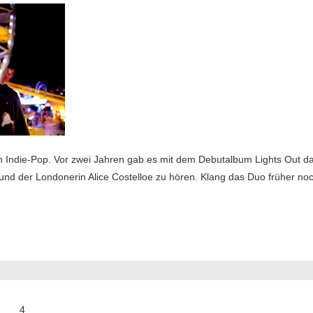
nen Indie-Pop. Vor zwei Jahren gab es mit dem Debutalbum Lights Out 
und der Londonerin Alice Costelloe zu hören. Klang das Duo früher n
ierung
4