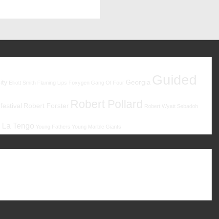
Guided
ity
Georgia
Elliott Smith
Flaming Lips
Foxygen
Gang Of Four
Robert Pollard
estival
Robert Forster
Robert Wyatt
Sebadoh
 La Tengo
Young Fathers
Young Marble Giants