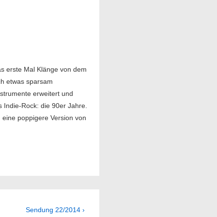
s erste Mal Klänge von dem
ch etwas sparsam
nstrumente erweitert und
es Indie-Rock: die 90er Jahre.
 eine poppigere Version von
Next
Sendung 22/2014 ›