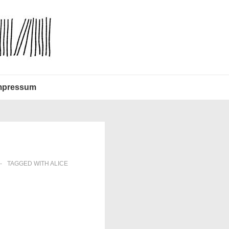
mpressum
TAGGED WITH
ALICE