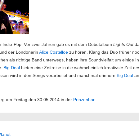
en Indie-Pop. Vor zwei Jahren gab es mit dem Debutalbum
Lights Out
da
und der Londonerin
Alice Costelloe
zu hören. Klang das Duo früher no
schen als richtige Band unterwegs, haben ihre Soundvielfalt um einige I
r.
Big Deal
bieten eine Zeitreise in die wahrscheinlich kreativste Zeit d
lüssen wird in den Songs verarbeitet und manchmal erinnern
Big Deal
an
urg am Freitag den 30.05.2014 in der
Prinzenbar
.
ation
Planet