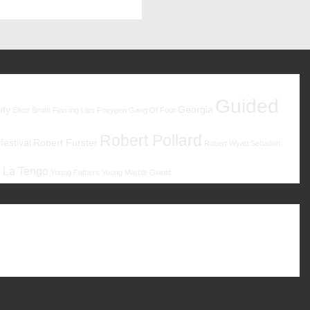
Post
is
Guided
ity
Georgia
Elliott Smith
Flaming Lips
Foxygen
Gang Of Four
Robert Pollard
estival
Robert Forster
Robert Wyatt
Sebadoh
 La Tengo
Young Fathers
Young Marble Giants