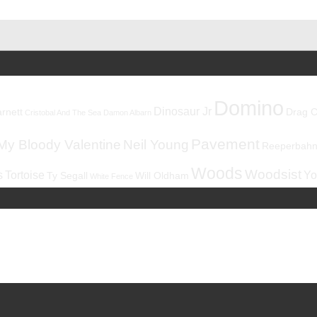
Domino
Dinosaur Jr
rnett
Drag C
Cristobal And The Sea
Damon Albarn
Pavement
My Bloody Valentine
Neil Young
Reeperbahnf
Woods
Woodsist
s
Tortoise
Yo
Ty Segall
Will Oldham
White Fence