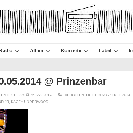
Radio
Alben
Konzerte
Label
I
30.05.2014 @ Prinzenbar
FENTLICHT AM
26. MAI 2014
VERÖFFENTLICHT IN
KONZERTE 2014
UR JR
,
KACEY UNDERWOOD