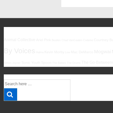
Post
is
Favoriten
Animal Collective
Ariel Pink
Courtney Ba
Beatles
Chad VanGaalen
Codeine
By Voices
Mogwai
Kevin Morby
Mac DeMarco
Halma
Low
The Go-Between
Sonic Youth
Spoon
Simon Joyner
The Babies
The Drums
Suche
Suche
nach: