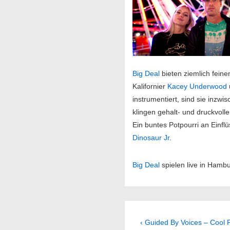
Big Deal
bieten ziemlich fein
Kalifornier
Kacey Underwood
instrumentiert, sind sie inzwi
klingen gehalt- und druckvolle
Ein buntes Potpourri an Einf
Dinosaur Jr
.
Big Deal
spielen live in Hamb
Beitragsnavig
Previous
‹ Guided By Voices – Cool 