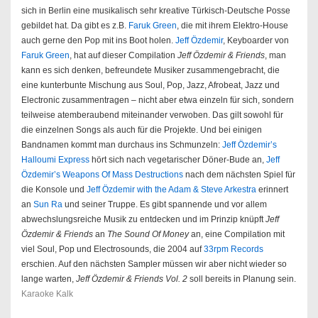
sich in Berlin eine musikalisch sehr kreative Türkisch-Deutsche Posse
gebildet hat. Da gibt es z.B.
Faruk Green
, die mit ihrem Elektro-House
auch gerne den Pop mit ins Boot holen.
Jeff Özdemir
, Keyboarder von
Faruk Green
, hat auf dieser Compilation
Jeff Özdemir & Friends
, man
kann es sich denken, befreundete Musiker zusammengebracht, die
eine kunterbunte Mischung aus Soul, Pop, Jazz, Afrobeat, Jazz und
Electronic zusammentragen – nicht aber etwa einzeln für sich, sondern
teilweise atemberaubend miteinander verwoben. Das gilt sowohl für
die einzelnen Songs als auch für die Projekte. Und bei einigen
Bandnamen kommt man durchaus ins Schmunzeln:
Jeff Özdemir’s
Halloumi Express
hört sich nach vegetarischer Döner-Bude an,
Jeff
Özdemir’s Weapons Of Mass Destructions
nach dem nächsten Spiel für
die Konsole und
Jeff Özdemir with the Adam & Steve Arkestra
erinnert
an
Sun Ra
und seiner Truppe. Es gibt spannende und vor allem
abwechslungsreiche Musik zu entdecken und im Prinzip knüpft
Jeff
Özdemir & Friends
an
The Sound Of Money
an, eine Compilation mit
viel Soul, Pop und Electrosounds, die 2004 auf
33rpm Records
erschien. Auf den nächsten Sampler müssen wir aber nicht wieder so
lange warten,
Jeff Özdemir & Friends Vol. 2
soll bereits in Planung sein.
Karaoke Kalk