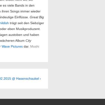
e es viele Bands in den
in ihren Songs immer wieder
indeutige Einflüsse.
Great Big
hildish
trägt seit den Siebziger
t oder eben Musikproduzent.
Tagen austoben und haben
schwächeren Album
City
er
Wave Pictures
dar.
Moshi
.02.2015 @ Hasenschaukel ›