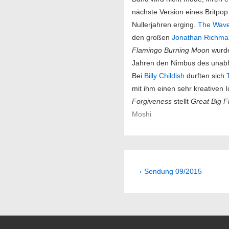
nächste Version eines Britpop
Nullerjahren erging.
The Wave
den großen
Jonathan Richm
Flamingo Burning Moon
wurd
Jahren den Nimbus des unabhä
Bei
Billy Childish
durften sich
mit ihm einen sehr kreativen
Forgiveness
stellt
Great Big 
Moshi
Beitragsnavig
Previous
‹ Sendung 09/2015
Post
is