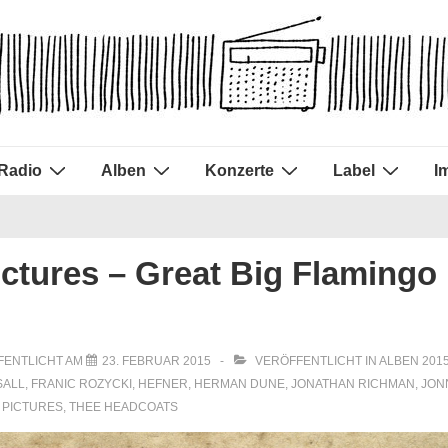
Radio
Alben
Konzerte
Label
I
ctures – Great Big Flamingo
FENTLICHT AM
23. FEBRUAR 2015
VERÖFFENTLICHT IN
ALBEN 201
SALL
,
FRANIC ROZYCKI
,
HEFNER
,
HERMAN DUNE
,
JONATHAN RICHMAN
,
JON
 PICTURES
,
THEE HEADCOATS