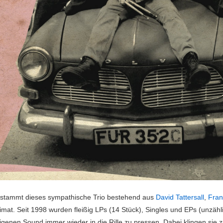
 stammt dieses sympathische Trio bestehend aus
David Tattersall
,
Fran
imat. Seit 1998 wurden fleißig LPs (14 Stück), Singles und EPs (unzähli
igenen Sound immer wieder in die Rille zu pressen. Dabei klingen sie z