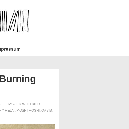
mpressum
 Burning
5
TAGGED WITH
BILLY
NY HELM
,
MOSHI MOSHI
,
OASIS
,