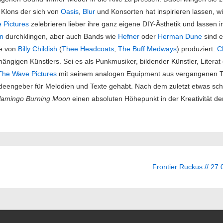
 Klons der sich von
Oasis
,
Blur
und Konsorten hat inspirieren lassen, wi
 Pictures
zelebrieren lieber ihre ganz eigene DIY-Ästhetik und lassen 
an
durchklingen, aber auch Bands wie
Hefner
oder
Herman Dune
sind e
e von
Billy Childish
(
Thee Headcoats
,
The Buff Medways
) produziert.
C
ngigen Künstlers. Sei es als Punkmusiker, bildender Künstler, Litera
The Wave Pictures
mit seinem analogen Equipment aus vergangenen 
 Ideengeber für Melodien und Texte gehabt. Nach dem zuletzt etwas 
Flamingo Burning Moon
einen absoluten Höhepunkt in der Kreativität d
ation
Next
Frontier Ruckus // 27
Post
is