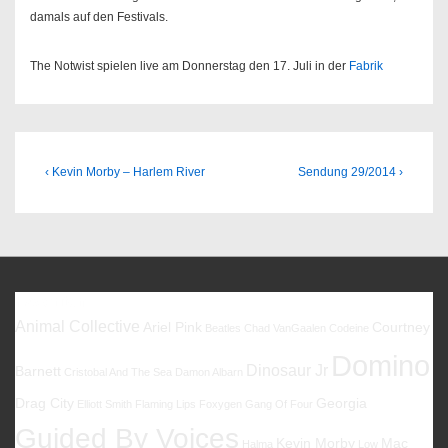
damals auf den Festivals.
The Notwist spielen live am Donnerstag den 17. Juli in der
Fabrik
Beitragsnavigation
Previous
Next
‹ Kevin Morby – Harlem River
Sendung 29/2014 ›
Post
Post
is
is
Favoriten
Animal Collective
Ariel Pink
Courtney
Beatles
Chad VanGaalen
Codeine
Domino
Dinosaur Jr
Barnett
Cristobal And The Sea
Damon Albarn
Drag City
Georgia
Elliott Smith
Flaming Lips
Foxygen
Gang Of Four
Guided By Voices
Kevin Morby
Mac
Halma
Low