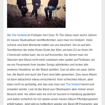
Als
The Notwist
im Frühjahr mit
Close To The Glass
nach sechs Jahren
ihr neues Studioalbum veröffentlichten, kam man ins Grübeln. Viele
schöne und tolle Momente hatten sie uns beschert. Sei es auf den
Tanzflächen der Indie-Klubs Ende der 90er, als kein DJ an ihren Hit
Chemicals
vorbei kam, sei es auf Konzerten, bei denen man vor
Staunen den Mund nicht mehr zubekam oder später auf Festivals, wo
sie ein Feuerwerk ihrer besten Songs ablieferten und locker alle
anderen Headliner an die Wand spielten. Das ist alles ein paar Jahre
her, die Band und auch die Fans sind älter geworden. Das neue Album
ist dann tatsächlich etwas ernüchternd. Kein schlechtes Album, aber
eben nicht so großartig, wie das was man von
The Notwist
kennt und
erwarten würde. Live ist die Band aus Oberbayern aber immer einen
Besuch wert. Vor allem weil sie erst vor kurzem in Hamburg gastierten
und dabei sicherlich ihr ich-spiele-unser-neues-Album Pflichtprogramm
erfüllt haben. Jetzt gibt es hoffentlich wieder ein Best-Off Programm, wie