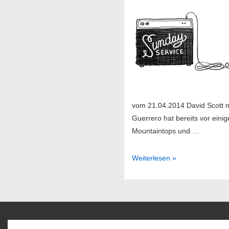
vom 21.04.2014 David Scott 
Guerrero hat bereits vor eini
Mountaintops und …
Sendung
Weiterlesen »
17/2014
Favoriten