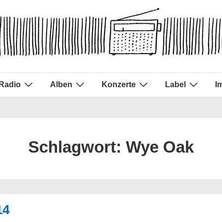
Radio
Alben
Konzerte
Label
I
Schlagwort:
Wye Oak
14