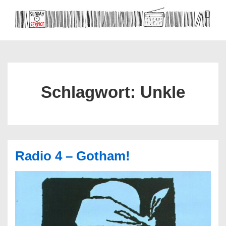
↓
Zum
ME
Inhalt
Hauptnavigation
Schlagwort:
Unkle
Radio 4 – Gotham!