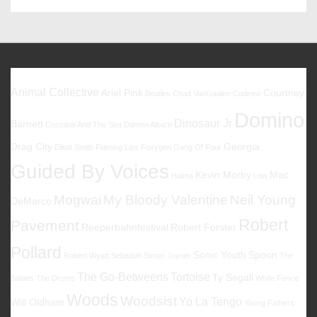
–
Gotham!
Favoriten
Animal Collective
Ariel Pink
Courtney
Beatles
Chad VanGaalen
Codeine
Domino
Dinosaur Jr
Barnett
Cristobal And The Sea
Damon Albarn
Drag City
Georgia
Elliott Smith
Flaming Lips
Foxygen
Gang Of Four
Guided By Voices
Kevin Morby
Mac
Halma
Low
Mogwai
My Bloody Valentine
Neil Young
DeMarco
Robert
Pavement
Reeperbahnfestival
Robert Forster
Pollard
Sonic Youth
Spoon
Robert Wyatt
Sebadoh
Simon Joyner
The
The Go-Betweens
Tortoise
Ty Segall
Babies
The Drums
White Fence
Woods
Woodsist
Yo La Tengo
Will Oldham
Young Fathers