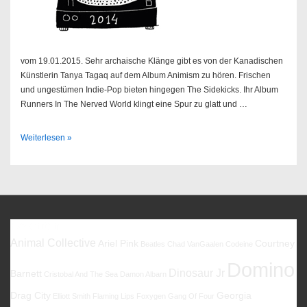
vom 19.01.2015. Sehr archaische Klänge gibt es von der Kanadischen
Künstlerin Tanya Tagaq auf dem Album Animism zu hören. Frischen
und ungestümen Indie-Pop bieten hingegen The Sidekicks. Ihr Album
Runners In The Nerved World klingt eine Spur zu glatt und …
Sendung
Weiterlesen »
04/2015
Favoriten
Animal Collective
Ariel Pink
Courtney
Beatles
Chad VanGaalen
Codeine
Domino
Dinosaur Jr
Barnett
Cristobal And The Sea
Damon Albarn
Drag City
Georgia
Elliott Smith
Flaming Lips
Foxygen
Gang Of Four