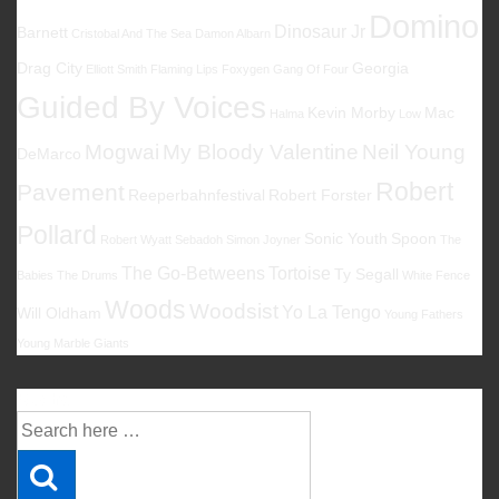
Domino
Dinosaur Jr
Barnett
Cristobal And The Sea
Damon Albarn
Drag City
Georgia
Elliott Smith
Flaming Lips
Foxygen
Gang Of Four
Guided By Voices
Kevin Morby
Mac
Halma
Low
Mogwai
My Bloody Valentine
Neil Young
DeMarco
Robert
Pavement
Reeperbahnfestival
Robert Forster
Pollard
Sonic Youth
Spoon
Robert Wyatt
Sebadoh
Simon Joyner
The
The Go-Betweens
Tortoise
Ty Segall
Babies
The Drums
White Fence
Woods
Woodsist
Yo La Tengo
Will Oldham
Young Fathers
Young Marble Giants
Suche
Suche
nach: