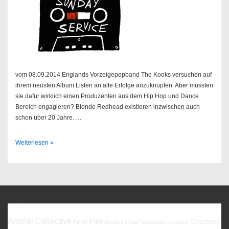
vom 08.09.2014 Englands Vorzeigepopband The Kooks versuchen auf
ihrem neusten Album Listen an alte Erfolge anzuknüpfen. Aber mussten
sie dafür wirklich einen Produzenten aus dem Hip Hop und Dance
Bereich engagieren? Blonde Redhead existieren inzwischen auch
schon über 20 Jahre. …
Sendung
Weiterlesen »
37/2014
Favoriten
Animal Collective
Ariel Pink
Courtney
Beatles
Chad VanGaalen
Codeine