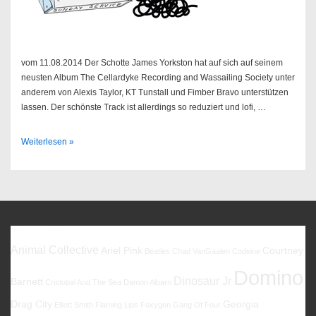
vom 11.08.2014 Der Schotte James Yorkston hat auf sich auf seinem
neusten Album The Cellardyke Recording and Wassailing Society unter
anderem von Alexis Taylor, KT Tunstall und Fimber Bravo unterstützen
lassen. Der schönste Track ist allerdings so reduziert und lofi, …
Sendung
Weiterlesen »
33/2014
Favoriten
Animal Collective
Ariel Pink
Courtney
Beatles
Chad VanGaalen
Codeine
Domino
Dinosaur Jr
Barnett
Cristobal And The Sea
Damon Albarn
Drag City
Georgia
Elliott Smith
Flaming Lips
Foxygen
Gang Of Four