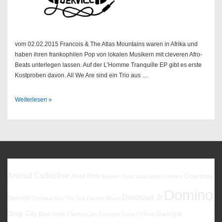
vom 02.02.2015 Francois & The Atlas Mountains waren in Afrika und
haben ihren frankophilen Pop von lokalen Musikern mit cleveren Afro-
Beats unterlegen lassen. Auf der L’Homme Tranquille EP gibt es erste
Kostproben davon. All We Are sind ein Trio aus …
Sendung
Weiterlesen »
06/2015
Favoriten
Animal Collective
Ariel Pink
Courtney
Beatles
Chad VanGaalen
Codeine
Domino
Dinosaur Jr
Barnett
Cristobal And The Sea
Damon Albarn
Drag City
Georgia
Elliott Smith
Flaming Lips
Foxygen
Gang Of Four