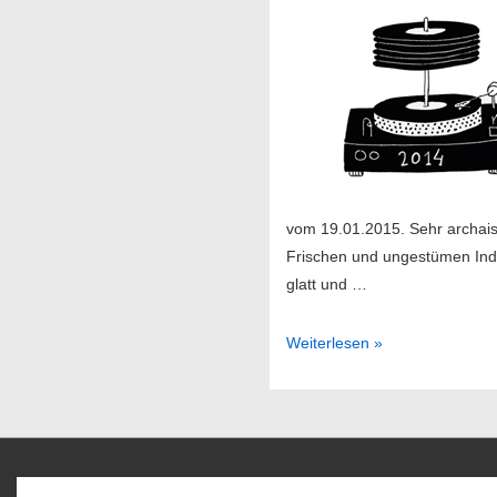
vom 19.01.2015. Sehr archais
Frischen und ungestümen Indi
glatt und …
Sendung
Weiterlesen »
04/2015
Favoriten