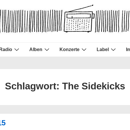
Radio
Alben
Konzerte
Label
I
Schlagwort:
The Sidekicks
15