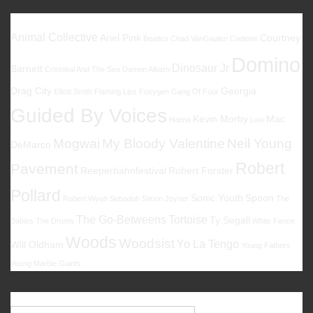
Favoriten
Animal Collective
Ariel Pink
Courtney
Beatles
Chad VanGaalen
Codeine
Domino
Dinosaur Jr
Barnett
Cristobal And The Sea
Damon Albarn
Drag City
Georgia
Elliott Smith
Flaming Lips
Foxygen
Gang Of Four
Guided By Voices
Kevin Morby
Mac
Halma
Low
Mogwai
My Bloody Valentine
Neil Young
DeMarco
Robert
Pavement
Reeperbahnfestival
Robert Forster
Pollard
Sonic Youth
Spoon
Robert Wyatt
Sebadoh
Simon Joyner
The
The Go-Betweens
Tortoise
Ty Segall
Babies
The Drums
White Fence
Woods
Woodsist
Yo La Tengo
Will Oldham
Young Fathers
Young Marble Giants
Suche
Suche