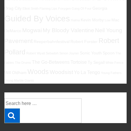
Drag City
Georgia
Elliott Smith
Flaming Lips
Foxygen
Gang Of Four
Guided By Voices
Kevin Morby
Mac
Halma
Low
Mogwai
My Bloody Valentine
Neil Young
DeMarco
Robert
Pavement
Reeperbahnfestival
Robert Forster
Pollard
Sonic Youth
Spoon
Robert Wyatt
Sebadoh
Simon Joyner
The
The Go-Betweens
Tortoise
Ty Segall
Babies
The Drums
White Fence
Woods
Woodsist
Yo La Tengo
Will Oldham
Young Fathers
Young Marble Giants
Suche
Suche
nach: