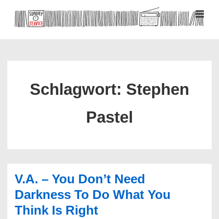
↓
Zum
MEN
Inhalt
Hauptnavigation
Schlagwort:
Stephen
Pastel
V.A. – You Don’t Need
Darkness To Do What You
Think Is Right